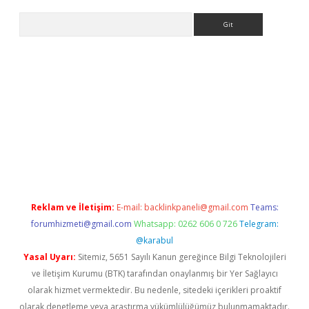
Arama
nbet güncel
Reklam ve İletişim:
E-mail:
backlinkpaneli@gmail.com
Teams:
forumhizmeti@gmail.com
Whatsapp: 0262 606 0 726
Telegram:
@karabul
Yasal Uyarı:
Sitemiz, 5651 Sayılı Kanun gereğince Bilgi Teknolojileri
ve İletişim Kurumu (BTK) tarafından onaylanmış bir Yer Sağlayıcı
olarak hizmet vermektedir. Bu nedenle, sitedeki içerikleri proaktif
olarak denetleme veya araştırma yükümlülüğümüz bulunmamaktadır.