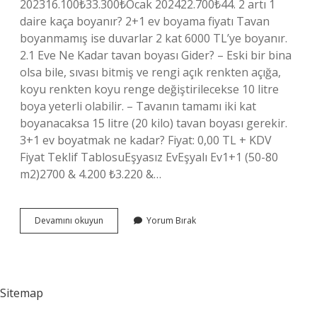
202316.100₺33.300₺Ocak 202422.700₺44. 2 artı 1
daire kaça boyanır? 2+1 ev boyama fiyatı Tavan
boyanmamış ise duvarlar 2 kat 6000 TL’ye boyanır.
2.1 Eve Ne Kadar tavan boyası Gider? – Eski bir bina
olsa bile, sıvası bitmiş ve rengi açık renkten açığa,
koyu renkten koyu renge değiştirilecekse 10 litre
boya yeterli olabilir. – Tavanın tamamı iki kat
boyanacaksa 15 litre (20 kilo) tavan boyası gerekir.
3+1 ev boyatmak ne kadar? Fiyat: 0,00 TL + KDV
Fiyat Teklif TablosuEşyasız EvEşyalı Ev1+1 (50-80
m2)2700 & 4.200 ₺3.220 &…
2
Devamını okuyun
Yorum Bırak
1
Ev
Kaça
Boyanır
2024
Sitemap