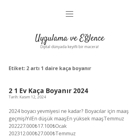
menüyü
Anasayfa
aç
Gizlilik Politikası
Uygulama ve Eğlence
Yasal Uyarı
Dijital dünyada keyifli bir macera!
Hakkımızda
Etiket:
2 artı 1 daire kaça boyanır
2 1 Ev Kaça Boyanır 2024
Tarih: Kasım 12, 2024
2024 boyacı yevmiyesi ne kadar? Boyacılar için maaş
geçmişiYılEn düşük maaşEn yüksek maaşTemmuz
202227.000₺17.100₺Ocak
202312.000₺27.000₺Temmuz