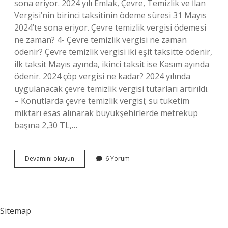
sona eriyor. 2024 yılı Emlak, Çevre, Temizlik ve İlan
Vergisi’nin birinci taksitinin ödeme süresi 31 Mayıs
2024’te sona eriyor. Çevre temizlik vergisi ödemesi
ne zaman? 4- Çevre temizlik vergisi ne zaman
ödenir? Çevre temizlik vergisi iki eşit taksitte ödenir,
ilk taksit Mayıs ayında, ikinci taksit ise Kasım ayında
ödenir. 2024 çöp vergisi ne kadar? 2024 yılında
uygulanacak çevre temizlik vergisi tutarları artırıldı.
– Konutlarda çevre temizlik vergisi; su tüketim
miktarı esas alınarak büyükşehirlerde metreküp
başına 2,30 TL,…
2024
Devamını okuyun
6 Yorum
Çevre
Temizlik
Vergisi
Ne
Zaman
Sitemap
Ödenecek