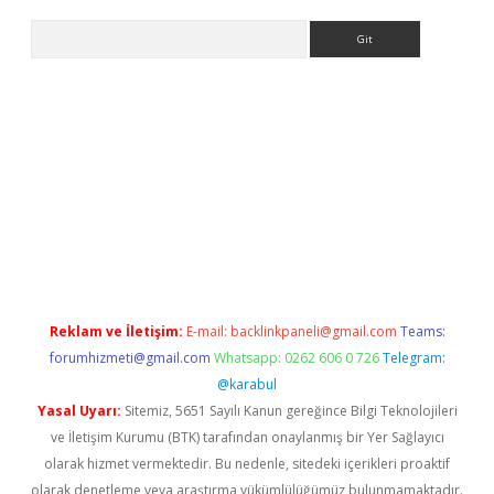
Arama
nbet güncel
Reklam ve İletişim:
E-mail:
backlinkpaneli@gmail.com
Teams:
forumhizmeti@gmail.com
Whatsapp: 0262 606 0 726
Telegram:
@karabul
Yasal Uyarı:
Sitemiz, 5651 Sayılı Kanun gereğince Bilgi Teknolojileri
ve İletişim Kurumu (BTK) tarafından onaylanmış bir Yer Sağlayıcı
olarak hizmet vermektedir. Bu nedenle, sitedeki içerikleri proaktif
olarak denetleme veya araştırma yükümlülüğümüz bulunmamaktadır.