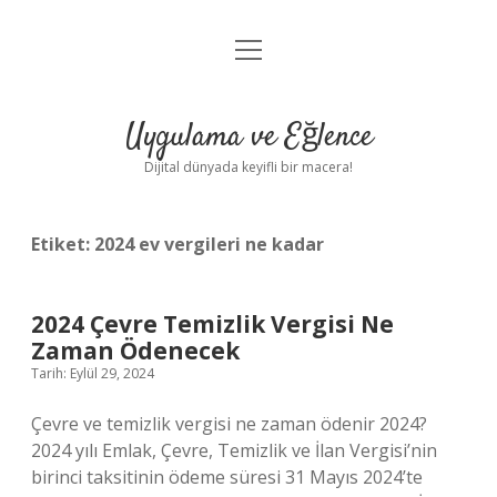
menüyü
Anasayfa
aç
Gizlilik Politikası
Uygulama ve Eğlence
Yasal Uyarı
Dijital dünyada keyifli bir macera!
Hakkımızda
Etiket:
2024 ev vergileri ne kadar
2024 Çevre Temizlik Vergisi Ne
Zaman Ödenecek
Tarih: Eylül 29, 2024
Çevre ve temizlik vergisi ne zaman ödenir 2024?
2024 yılı Emlak, Çevre, Temizlik ve İlan Vergisi’nin
birinci taksitinin ödeme süresi 31 Mayıs 2024’te