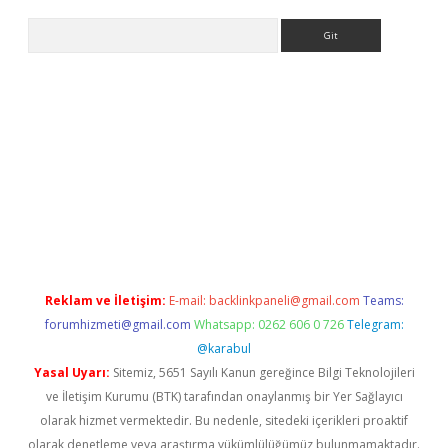
Arama
nbet güncel
Reklam ve İletişim:
E-mail:
backlinkpaneli@gmail.com
Teams:
forumhizmeti@gmail.com
Whatsapp: 0262 606 0 726
Telegram:
@karabul
Yasal Uyarı:
Sitemiz, 5651 Sayılı Kanun gereğince Bilgi Teknolojileri
ve İletişim Kurumu (BTK) tarafından onaylanmış bir Yer Sağlayıcı
olarak hizmet vermektedir. Bu nedenle, sitedeki içerikleri proaktif
olarak denetleme veya araştırma yükümlülüğümüz bulunmamaktadır.