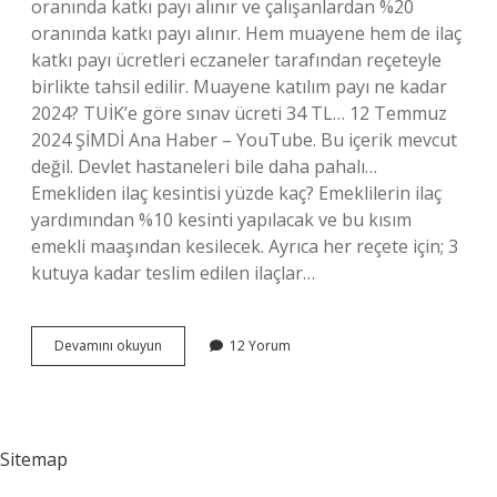
oranında katkı payı alınır ve çalışanlardan %20
oranında katkı payı alınır. Hem muayene hem de ilaç
katkı payı ücretleri eczaneler tarafından reçeteyle
birlikte tahsil edilir. Muayene katılım payı ne kadar
2024? TUİK’e göre sınav ücreti 34 TL… 12 Temmuz
2024 ŞİMDİ Ana Haber – YouTube. Bu içerik mevcut
değil. Devlet hastaneleri bile daha pahalı…
Emekliden ilaç kesintisi yüzde kaç? Emeklilerin ilaç
yardımından %10 kesinti yapılacak ve bu kısım
emekli maaşından kesilecek. Ayrıca her reçete için; 3
kutuya kadar teslim edilen ilaçlar…
Emekli
Devamını okuyun
12 Yorum
Ilaç
Katılım
Payına
Zam
Geldi
Sitemap
Mi