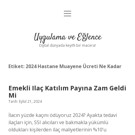
menüyü
Anasayfa
aç
Gizlilik Politikası
Uygulama ve Eğlence
Yasal Uyarı
Dijital dünyada keyifli bir macera!
Hakkımızda
Etiket:
2024 Hastane Muayene Ücreti Ne Kadar
Emekli Ilaç Katılım Payına Zam Geldi
Mi
Tarih: Eylül 21, 2024
İlacın yüzde kaçını ödüyoruz 2024? Ayakta tedavi
ilaçları için, SSI alıcıları ve bakmakla yükümlü
oldukları kişilerden ilaç maliyetlerinin %10’u