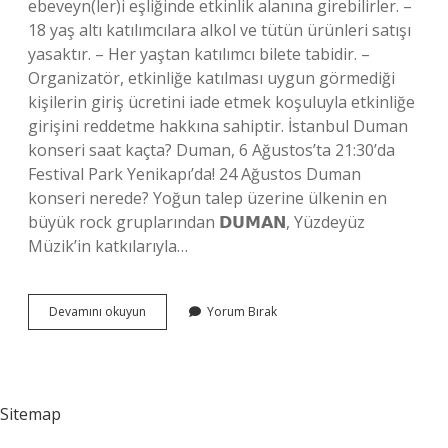
ebeveyn(ler)i eşliğinde etkinlik alanına girebilirler. –
18 yaş altı katılımcılara alkol ve tütün ürünleri satışı
yasaktır. – Her yaştan katılımcı bilete tabidir. –
Organizatör, etkinliğe katılması uygun görmediği
kişilerin giriş ücretini iade etmek koşuluyla etkinliğe
girişini reddetme hakkına sahiptir. İstanbul Duman
konseri saat kaçta? Duman, 6 Ağustos’ta 21:30’da
Festival Park Yenikapı’da! 24 Ağustos Duman
konseri nerede? Yoğun talep üzerine ülkenin en
büyük rock gruplarından 𝗗𝗨𝗠𝗔𝗡, Yüzdeyüz
Müzik’in katkılarıyla…
Duman
Devamını okuyun
Yorum Bırak
Konseri
Kac
Tl
Sitemap