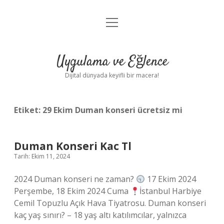
menüyü
Anasayfa
aç
Gizlilik Politikası
Uygulama ve Eğlence
Yasal Uyarı
Dijital dünyada keyifli bir macera!
Hakkımızda
Etiket:
29 Ekim Duman konseri ücretsiz mi
Duman Konseri Kac Tl
Tarih: Ekim 11, 2024
2024 Duman konseri ne zaman?
17 Ekim 2024
Perşembe, 18 Ekim 2024 Cuma
İstanbul Harbiye
Cemil Topuzlu Açık Hava Tiyatrosu. Duman konseri
kaç yaş sınırı? – 18 yaş altı katılımcılar, yalnızca