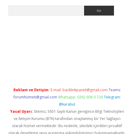
Arama
et güncel
Reklam ve İletişim:
E-mail:
backlinkpaneli@gmail.com
Teams:
forumhizmeti@gmail.com
Whatsapp: 0262 606 0 726
Telegram:
@karabul
Yasal Uyarı:
Sitemiz, 5651 Sayılı Kanun gereğince Bilgi Teknolojileri
ve İletişim Kurumu (BTK) tarafından onaylanmış bir Yer Sağlayıcı
olarak hizmet vermektedir. Bu nedenle, sitedeki içerikleri proaktif
olarak denetleme veya araştırma yükümlülüğümüz bulunmamaktadır.