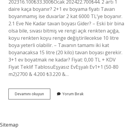
202316.100₺33.300₺Ocak 202422.700₺44. 2 artı 1
daire kaça boyanır? 2+1 ev boyama fiyatı Tavan
boyanmamış ise duvarlar 2 kat 6000 TL’ye boyanır.
2.1 Eve Ne Kadar tavan boyası Gider? – Eski bir bina
olsa bile, sıvası bitmiş ve rengi açık renkten açığa,
koyu renkten koyu renge değiştirilecekse 10 litre
boya yeterli olabilir. – Tavanın tamamı iki kat
boyanacaksa 15 litre (20 kilo) tavan boyası gerekir.
3+1 ev boyatmak ne kadar? Fiyat: 0,00 TL + KDV
Fiyat Teklif TablosuEşyasız EvEşyalı Ev1+1 (50-80
m2)2700 & 4.200 ₺3.220 &…
2
Devamını okuyun
Yorum Bırak
1
Ev
Kaça
Boyanır
2024
Sitemap