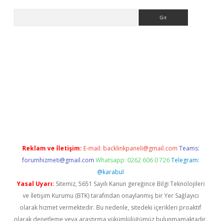
Arama
bet güncel
Reklam ve İletişim:
E-mail:
backlinkpaneli@gmail.com
Teams:
forumhizmeti@gmail.com
Whatsapp: 0262 606 0 726
Telegram:
@karabul
Yasal Uyarı:
Sitemiz, 5651 Sayılı Kanun gereğince Bilgi Teknolojileri
ve İletişim Kurumu (BTK) tarafından onaylanmış bir Yer Sağlayıcı
olarak hizmet vermektedir. Bu nedenle, sitedeki içerikleri proaktif
olarak denetleme veya araştırma yükümlülüğümüz bulunmamaktadır.