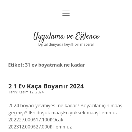
menüyü
Anasayfa
aç
Gizlilik Politikası
Uygulama ve Eğlence
Yasal Uyarı
Dijital dünyada keyifli bir macera!
Hakkımızda
Etiket:
31 ev boyatmak ne kadar
2 1 Ev Kaça Boyanır 2024
Tarih: Kasım 12, 2024
2024 boyacı yevmiyesi ne kadar? Boyacılar için maaş
geçmişiYılEn düşük maaşEn yüksek maaşTemmuz
202227.000₺17.100₺Ocak
202312.000₺27.000₺Temmuz