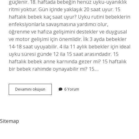
güçlenir. 18. haftada bebeğin henüz uyku-uyanıklık
ritmi yoktur. Gün içinde yaklaşık 20 saat uyur. 15
haftalık bebek kaç saat uyur? Uyku rutini bebeklerin
enfeksiyonlarla savaşmasına yardımcı olur,
öğrenme ve hafıza gelişimini destekler ve duygusal
ve motor gelişimi için önemlidir. İlk 3 ayda bebekler
14-18 saat uyuyabilir. 4 ila 11 aylık bebekler için ideal
uyku süresi günde 12 ila 15 saat arasındadır. 15
haftalık bebek anne karnında gezer mi? 15 haftalık
bir bebek rahimde oynayabilir mi? 15.…
15
Devamını okuyun
6 Yorum
Haftalık
Bebek
Anne
Karnında
Uyur
Sitemap
Mu