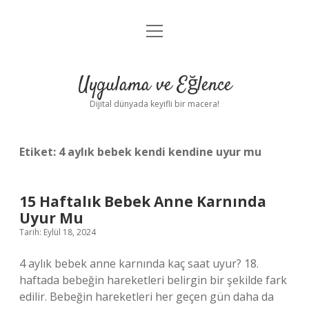
menüyü
Anasayfa
aç
Gizlilik Politikası
Uygulama ve Eğlence
Yasal Uyarı
Dijital dünyada keyifli bir macera!
Hakkımızda
Etiket:
4 aylık bebek kendi kendine uyur mu
15 Haftalık Bebek Anne Karnında
Uyur Mu
Tarih: Eylül 18, 2024
4 aylık bebek anne karnında kaç saat uyur? 18.
haftada bebeğin hareketleri belirgin bir şekilde fark
edilir. Bebeğin hareketleri her geçen gün daha da