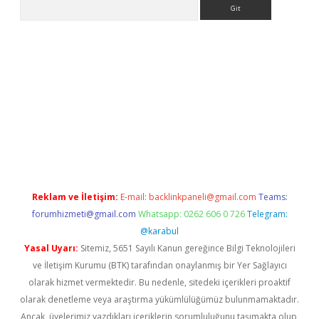
Arama
bet güncel
Reklam ve İletişim:
E-mail:
backlinkpaneli@gmail.com
Teams:
forumhizmeti@gmail.com
Whatsapp: 0262 606 0 726
Telegram:
@karabul
Yasal Uyarı:
Sitemiz, 5651 Sayılı Kanun gereğince Bilgi Teknolojileri
ve İletişim Kurumu (BTK) tarafından onaylanmış bir Yer Sağlayıcı
olarak hizmet vermektedir. Bu nedenle, sitedeki içerikleri proaktif
olarak denetleme veya araştırma yükümlülüğümüz bulunmamaktadır.
Ancak, üyelerimiz yazdıkları içeriklerin sorumluluğunu taşımakta olup,