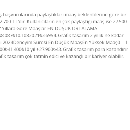
 iş başvurularında paylaştıkları maaş beklentilerine göre bir
.700 TL’dir. Kullanıcıların en çok paylaştığı maaş ise 27.500
2024? Yıllara Göre Maaşlar EN DÜŞÜK ORTALAMA
87₺10.1082021₺3.6954. Grafik tasarım 2 yıllık ne kadar
arı 2024Deneyim Süresi En Düşük MaaşEn Yüksek Maaş0 – 1
700₺41.400₺10 yıl +27.900₺43. Grafik tasarım para kazandırır
ik tasarım çok tatmin edici ve kazançlı bir kariyer olabilir.