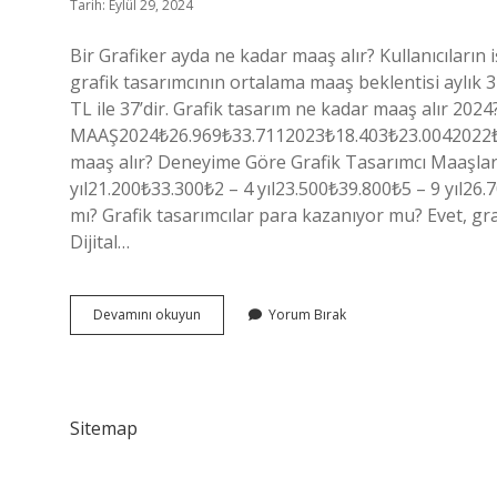
Tarih: Eylül 29, 2024
Bir Grafiker ayda ne kadar maaş alır? Kullanıcıların
grafik tasarımcının ortalama maaş beklentisi aylık 32
TL ile 37’dir. Grafik tasarım ne kadar maaş alır 
MAAŞ2024₺26.969₺33.7112023₺18.403₺23.0042022₺8.0
maaş alır? Deneyime Göre Grafik Tasarımcı Maaşl
yıl21.200₺33.300₺2 – 4 yıl23.500₺39.800₺5 – 9 yıl26.
mı? Grafik tasarımcılar para kazanıyor mu? Evet, graf
Dijital…
Grafiker
Devamını okuyun
Yorum Bırak
Kaç
Para
Maaş
Alır
Sitemap