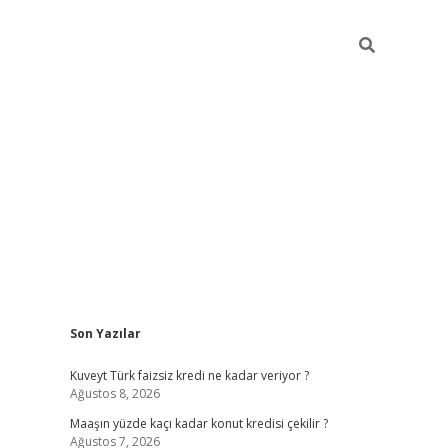
Sidebar
Son Yazılar
hiltonbet günce
Kuveyt Türk faizsiz kredi ne kadar veriyor ?
Ağustos 8, 2026
Maaşın yüzde kaçı kadar konut kredisi çekilir ?
Ağustos 7, 2026