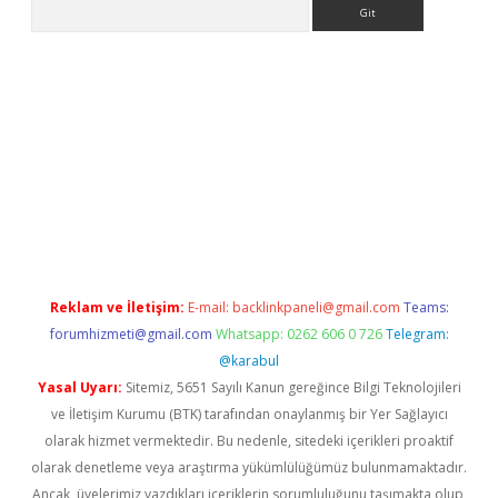
Arama
bet güncel
Reklam ve İletişim:
E-mail:
backlinkpaneli@gmail.com
Teams:
forumhizmeti@gmail.com
Whatsapp: 0262 606 0 726
Telegram:
@karabul
Yasal Uyarı:
Sitemiz, 5651 Sayılı Kanun gereğince Bilgi Teknolojileri
ve İletişim Kurumu (BTK) tarafından onaylanmış bir Yer Sağlayıcı
olarak hizmet vermektedir. Bu nedenle, sitedeki içerikleri proaktif
olarak denetleme veya araştırma yükümlülüğümüz bulunmamaktadır.
Ancak, üyelerimiz yazdıkları içeriklerin sorumluluğunu taşımakta olup,