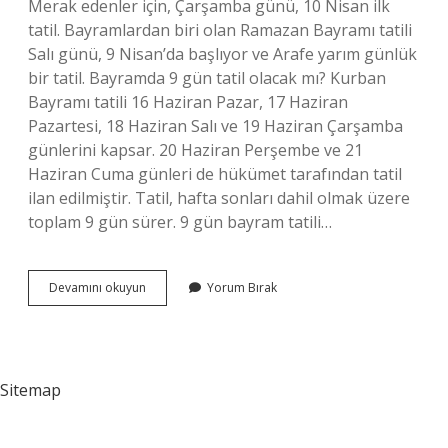
Merak edenler için, Çarşamba günü, 10 Nisan ilk
tatil. Bayramlardan biri olan Ramazan Bayramı tatili
Salı günü, 9 Nisan’da başlıyor ve Arafe yarım günlük
bir tatil. Bayramda 9 gün tatil olacak mı? Kurban
Bayramı tatili 16 Haziran Pazar, 17 Haziran
Pazartesi, 18 Haziran Salı ve 19 Haziran Çarşamba
günlerini kapsar. 20 Haziran Perşembe ve 21
Haziran Cuma günleri de hükümet tarafından tatil
ilan edilmiştir. Tatil, hafta sonları dahil olmak üzere
toplam 9 gün sürer. 9 gün bayram tatili…
Ramazan
Devamını okuyun
Yorum Bırak
Bayramı
Tatili
9
Gün
Olacak
Sitemap
Mı