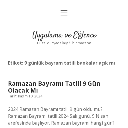
menüyü
Anasayfa
aç
Gizlilik Politikası
Uygulama ve Eğlence
Yasal Uyarı
Dijital dünyada keyifli bir macera!
Hakkımızda
Etiket:
9 günlük bayram tatili bankalar açık mı
Ramazan Bayramı Tatili 9 Gün
Olacak Mı
Tarih: Kasım 10, 2024
2024 Ramazan Bayramı tatili 9 gün oldu mu?
Ramazan Bayramı tatili 2024 Salı günü, 9 Nisan
arefesinde başlıyor. Ramazan bayramı hangi gün?