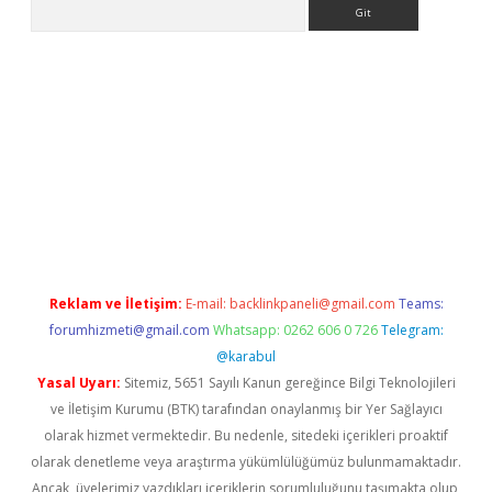
Arama
bet güncel
Reklam ve İletişim:
E-mail:
backlinkpaneli@gmail.com
Teams:
forumhizmeti@gmail.com
Whatsapp: 0262 606 0 726
Telegram:
@karabul
Yasal Uyarı:
Sitemiz, 5651 Sayılı Kanun gereğince Bilgi Teknolojileri
ve İletişim Kurumu (BTK) tarafından onaylanmış bir Yer Sağlayıcı
olarak hizmet vermektedir. Bu nedenle, sitedeki içerikleri proaktif
olarak denetleme veya araştırma yükümlülüğümüz bulunmamaktadır.
Ancak, üyelerimiz yazdıkları içeriklerin sorumluluğunu taşımakta olup,