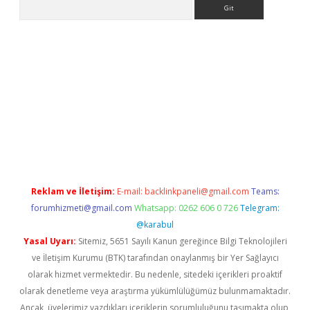
Arama
et güncel
Reklam ve İletişim:
E-mail:
backlinkpaneli@gmail.com
Teams:
forumhizmeti@gmail.com
Whatsapp: 0262 606 0 726
Telegram:
@karabul
Yasal Uyarı:
Sitemiz, 5651 Sayılı Kanun gereğince Bilgi Teknolojileri
ve İletişim Kurumu (BTK) tarafından onaylanmış bir Yer Sağlayıcı
olarak hizmet vermektedir. Bu nedenle, sitedeki içerikleri proaktif
olarak denetleme veya araştırma yükümlülüğümüz bulunmamaktadır.
Ancak, üyelerimiz yazdıkları içeriklerin sorumluluğunu taşımakta olup,