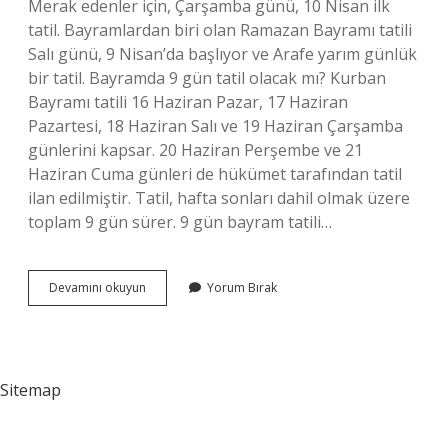
Merak edenler için, Çarşamba günü, 10 Nisan ilk
tatil. Bayramlardan biri olan Ramazan Bayramı tatili
Salı günü, 9 Nisan’da başlıyor ve Arafe yarım günlük
bir tatil. Bayramda 9 gün tatil olacak mı? Kurban
Bayramı tatili 16 Haziran Pazar, 17 Haziran
Pazartesi, 18 Haziran Salı ve 19 Haziran Çarşamba
günlerini kapsar. 20 Haziran Perşembe ve 21
Haziran Cuma günleri de hükümet tarafından tatil
ilan edilmiştir. Tatil, hafta sonları dahil olmak üzere
toplam 9 gün sürer. 9 gün bayram tatili…
Ramazan
Devamını okuyun
Yorum Bırak
Bayramı
Tatili
9
Gün
Olacak
Sitemap
Mı