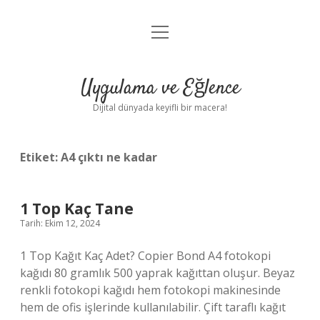
menüyü
Anasayfa
aç
Gizlilik Politikası
Uygulama ve Eğlence
Yasal Uyarı
Dijital dünyada keyifli bir macera!
Hakkımızda
Etiket:
A4 çıktı ne kadar
1 Top Kaç Tane
Tarih: Ekim 12, 2024
1 Top Kağıt Kaç Adet? Copier Bond A4 fotokopi
kağıdı 80 gramlık 500 yaprak kağıttan oluşur. Beyaz
renkli fotokopi kağıdı hem fotokopi makinesinde
hem de ofis işlerinde kullanılabilir. Çift taraflı kağıt