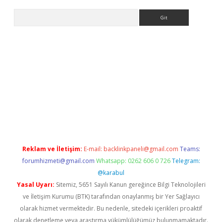
Arama
et güncel
Reklam ve İletişim:
E-mail:
backlinkpaneli@gmail.com
Teams:
forumhizmeti@gmail.com
Whatsapp: 0262 606 0 726
Telegram:
@karabul
Yasal Uyarı:
Sitemiz, 5651 Sayılı Kanun gereğince Bilgi Teknolojileri
ve İletişim Kurumu (BTK) tarafından onaylanmış bir Yer Sağlayıcı
olarak hizmet vermektedir. Bu nedenle, sitedeki içerikleri proaktif
olarak denetleme veya araştırma yükümlülüğümüz bulunmamaktadır.