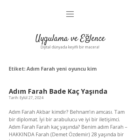
menüyü
Anasayfa
aç
Gizlilik Politikası
Uygulama ve Eğlence
Yasal Uyarı
Dijital dünyada keyifli bir macera!
Hakkımızda
Etiket:
Adım Farah yeni oyuncu kim
Adım Farah Bade Kaç Yaşında
Tarih: Eylül 27, 2024
Adım Farah Akbar kimdir? Behnam’ın amcası. Tam
bir diplomat. İyi bir arabulucu ve iyi bir iletişimci.
Adım Farah Farah kaç yaşında? Benim adım Farah –
HAKKINDA Farah (Demet Özdemir) 28 yaşında bir