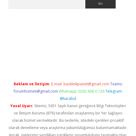
Arama
et güncel
Reklam ve İletişim:
E-mail:
backlinkpaneli@gmail.com
Teams:
forumhizmeti@gmail.com
Whatsapp: 0262 606 0 726
Telegram:
@karabul
Yasal Uyarı:
Sitemiz, 5651 Sayılı Kanun gereğince Bilgi Teknolojileri
ve İletişim Kurumu (BTK) tarafından onaylanmış bir Yer Sağlayıcı
olarak hizmet vermektedir. Bu nedenle, sitedeki içerikleri proaktif
olarak denetleme veya araştırma yükümlülüğümüz bulunmamaktadır.
Ancak, üyelerimiz yazdıkları içeriklerin sorumluluğunu taşımakta olup,