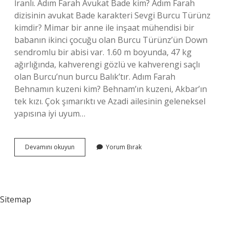
İranlı. Adım Farah Avukat Bade kim? Adım Farah
dizisinin avukat Bade karakteri Sevgi Burcu Türünz
kimdir? Mimar bir anne ile inşaat mühendisi bir
babanın ikinci çocuğu olan Burcu Türünz’ün Down
sendromlu bir abisi var. 1.60 m boyunda, 47 kg
ağırlığında, kahverengi gözlü ve kahverengi saçlı
olan Burcu’nun burcu Balık’tır. Adım Farah
Behnamın kuzeni kim? Behnam’ın kuzeni, Akbar’ın
tek kızı. Çok şımarıktı ve Azadi ailesinin geleneksel
yapısına iyi uyum…
Adım
Devamını okuyun
Yorum Bırak
Farah
Bade
Kaç
Yaşında
Sitemap