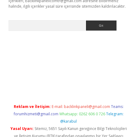
içerikleri,
backlinkpanelicomtr@gmail.com
adresine bildirmeniz
halinde, ilgili içerikler yasal süre içerisinde sitemizden kaldırılacaktır.
Arama
bet güncel
Reklam ve İletişim:
E-mail:
backlinkpaneli@gmail.com
Teams:
forumhizmeti@gmail.com
Whatsapp: 0262 606 0 726
Telegram:
@karabul
Yasal Uyarı:
Sitemiz, 5651 Sayılı Kanun gereğince Bilgi Teknolojileri
ve İletişim Kurumu (BTK) tarafından onaylanmış bir Yer Sağlayıcı