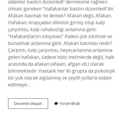
adamlar baskın düzenledi” denmesine rağmen
olması gereken “Hafakanlar baskın düzenledi”dir.
Afakan basmak ne demek? Afakan değil, Afakan.
Hafakan; Arapçadan dilimize girmiş olup kalp
çarpıntısı, kalp rahatsızlığı anlamına gelir.
“Hafakan(lar)ın sıkışması” ifadesi çok sıkılmak ve
bunalmak anlamına gelir. Afakan basması nedir?
Çarpıntı, kalp çarpıntısı, heyecanlanma anlamına
gelen hafakan, sadece tıbbi metinlerde değil, halk
arasında da afakan (afaıan, afgan vb.) olarak
bilinmektedir. Hastalık her iki grupta da psikolojik
bir yük olarak algılanmış ve çeşitli yollarla tedavi
edilmeye…
Afacanlar
Devamını okuyun
Yorum Bırak
Basmak
Ne
Demek