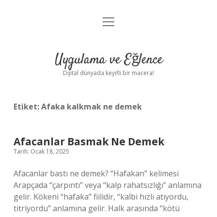
menüyü
Anasayfa
aç
Gizlilik Politikası
Uygulama ve Eğlence
Yasal Uyarı
Dijital dünyada keyifli bir macera!
Hakkımızda
Etiket:
Afaka kalkmak ne demek
Afacanlar Basmak Ne Demek
Tarih: Ocak 18, 2025
Afacanlar bastı ne demek? “Hafakan” kelimesi
Arapçada “çarpıntı” veya “kalp rahatsızlığı” anlamına
gelir. Kökeni “hafaka” fiilidir, “kalbi hızlı atıyordu,
titriyordu” anlamına gelir. Halk arasında “kötü