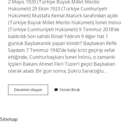
2 Mayıs 1920 (Türkiye Büyük Millet Meclisi
Hükümeti) 29 Ekim 1923 (Türkiye Cumhuriyeti
Hükümeti) Mustafa Kemal Atatürk tarafından açıldı
(Türkiye Büyük Millet Meclisi Hükümeti) İsmet İnönü
(Türkiye Cumhuriyeti Hükümeti) 9 Temmuz 2018’de
kaldırıldı Son sahibi Binali Yıldırım 9 diğer hat 1
günlük Başbakanlık yapan kimdir? Başbakan Refik
Saydam 7 Temmuz 1942’de kalp krizi geçirip vefat
ettiğinde, Cumhurbaşkanı İsmet İnönü, o zamanki
İçişleri Bakanı Ahmet Fikri Tüzer’i geçici Başbakan
olarak atadı. Bir gün sonra, Şükrü Saracoğlu…
Şu
Devamını okuyun
Yorum Bırak
Anki
Başbakanı
Kim
Sitemap