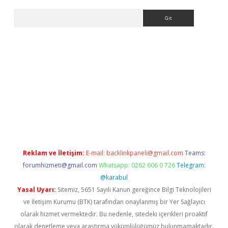
Arama
bet güncel
Reklam ve İletişim:
E-mail:
backlinkpaneli@gmail.com
Teams:
forumhizmeti@gmail.com
Whatsapp: 0262 606 0 726
Telegram:
@karabul
Yasal Uyarı:
Sitemiz, 5651 Sayılı Kanun gereğince Bilgi Teknolojileri
ve İletişim Kurumu (BTK) tarafından onaylanmış bir Yer Sağlayıcı
olarak hizmet vermektedir. Bu nedenle, sitedeki içerikleri proaktif
olarak denetleme veya araştırma yükümlülüğümüz bulunmamaktadır.