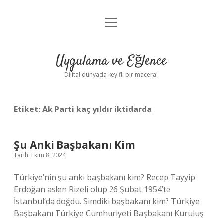
menüyü
Anasayfa
aç
Gizlilik Politikası
Uygulama ve Eğlence
Yasal Uyarı
Dijital dünyada keyifli bir macera!
Hakkımızda
Etiket:
Ak Parti kaç yıldır iktidarda
Şu Anki Başbakanı Kim
Tarih: Ekim 8, 2024
Türkiye’nin şu anki başbakanı kim? Recep Tayyip
Erdoğan aslen Rizeli olup 26 Şubat 1954’te
İstanbul’da doğdu. Simdiki başbakanı kim? Türkiye
Başbakanı Türkiye Cumhuriyeti Başbakanı Kuruluş