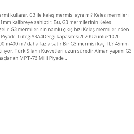
ermi kullanır. G3 ile keleş mermisi aynı mı? Keleş mermileri
1mm kalibreye sahiptir. Bu, G3 mermilerinin Keles
lir. G3 mermilerinin namlu çıkış hızı Keleş mermilerinden
4 Piyade TüfeğiA3A4Dergi kapasitesi2020Uzunluk1020
00 m400 m7 daha fazla satır Bir G3 mermisi kaç TL? 45mm
ılıyor. Türk Silahlı Kuvvetleri uzun süredir Alman yapımı G3
 amaçlanan MPT-76 Milli Piyade…