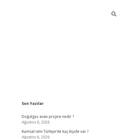
Sidebar
Son Yazılar
hiltonbet günce
Doğalgaz avan projesi nedir ?
Ağustos 6, 2026
Kumsal ismi Türkiye’de kaç kişide var ?
Ağustos 6, 2026