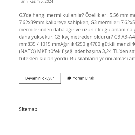
Tarih: Kasım 5, 2024
G3’de hangi mermi kullanılır? Özellikleri. 5.56 mm m
7.62x39mm kalibreye sahipken, G3 mermileri 7.62x5
mermilerinden daha ağır ve uzun olduğu anlamına ge
daha yüksektir. G3 kaç metreden öldürür? G3 A3-A
mm835 / 1015 mmAğırlık4250 g4700 gEtkili menzil4
(NATO) MKE tüfek fişeği adet başına 3,24 TL’den sat
tüfekleri kullanıyordu. Bu silahların yerini alması
G3
Devamını okuyun
Yorum Bırak
Hangi
Mermiyi
Kullanır
Sitemap