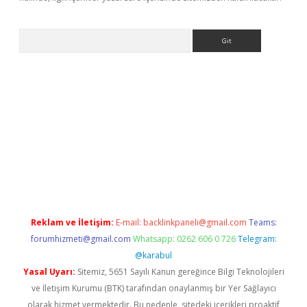
Arama
bet güncel
Reklam ve İletişim:
E-mail:
backlinkpaneli@gmail.com
Teams:
forumhizmeti@gmail.com
Whatsapp: 0262 606 0 726
Telegram:
@karabul
Yasal Uyarı:
Sitemiz, 5651 Sayılı Kanun gereğince Bilgi Teknolojileri
ve İletişim Kurumu (BTK) tarafından onaylanmış bir Yer Sağlayıcı
olarak hizmet vermektedir. Bu nedenle, sitedeki içerikleri proaktif