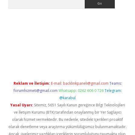
Arama
bet güncel
Reklam ve İletişim:
E-mail:
backlinkpaneli@gmail.com
Teams:
forumhizmeti@gmail.com
Whatsapp: 0262 606 0 726
Telegram:
@karabul
Yasal Uyarı:
Sitemiz, 5651 Sayılı Kanun gereğince Bilgi Teknolojileri
ve İletişim Kurumu (BTK) tarafından onaylanmış bir Yer Sağlayıcı
olarak hizmet vermektedir. Bu nedenle, sitedeki içerikleri proaktif
olarak denetleme veya araştırma yükümlülüğümüz bulunmamaktadır.
Ancak, üyelerimiz yazdıkları içeriklerin sorumluluğunu taşımakta olup,