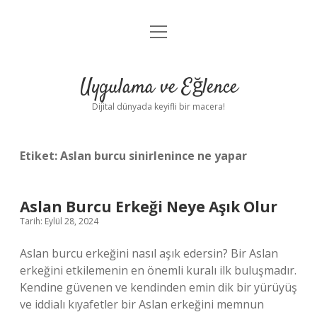
menüyü
Anasayfa
aç
Gizlilik Politikası
Uygulama ve Eğlence
Yasal Uyarı
Dijital dünyada keyifli bir macera!
Hakkımızda
Etiket:
Aslan burcu sinirlenince ne yapar
Aslan Burcu Erkeği Neye Aşık Olur
Tarih: Eylül 28, 2024
Aslan burcu erkeğini nasıl aşık edersin? Bir Aslan
erkeğini etkilemenin en önemli kuralı ilk buluşmadır.
Kendine güvenen ve kendinden emin dik bir yürüyüş
ve iddialı kıyafetler bir Aslan erkeğini memnun