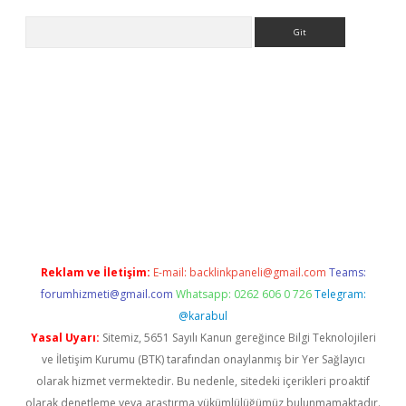
Arama
bet güncel
Reklam ve İletişim:
E-mail:
backlinkpaneli@gmail.com
Teams:
forumhizmeti@gmail.com
Whatsapp: 0262 606 0 726
Telegram:
@karabul
Yasal Uyarı:
Sitemiz, 5651 Sayılı Kanun gereğince Bilgi Teknolojileri
ve İletişim Kurumu (BTK) tarafından onaylanmış bir Yer Sağlayıcı
olarak hizmet vermektedir. Bu nedenle, sitedeki içerikleri proaktif
olarak denetleme veya araştırma yükümlülüğümüz bulunmamaktadır.