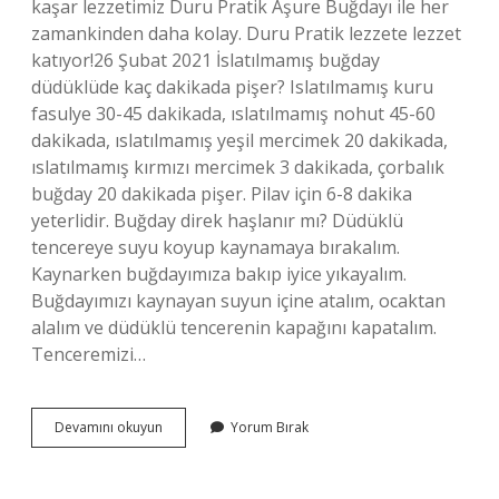
kaşar lezzetimiz Duru Pratik Aşure Buğdayı ile her
zamankinden daha kolay. Duru Pratik lezzete lezzet
katıyor!26 Şubat 2021 İslatılmamış buğday
düdüklüde kaç dakikada pişer? Islatılmamış kuru
fasulye 30-45 dakikada, ıslatılmamış nohut 45-60
dakikada, ıslatılmamış yeşil mercimek 20 dakikada,
ıslatılmamış kırmızı mercimek 3 dakikada, çorbalık
buğday 20 dakikada pişer. Pilav için 6-8 dakika
yeterlidir. Buğday direk haşlanır mı? Düdüklü
tencereye suyu koyup kaynamaya bırakalım.
Kaynarken buğdayımıza bakıp iyice yıkayalım.
Buğdayımızı kaynayan suyun içine atalım, ocaktan
alalım ve düdüklü tencerenin kapağını kapatalım.
Tenceremizi…
Buğday
Devamını okuyun
Yorum Bırak
Islatmadan
Kaç
Dakikada