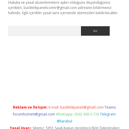
Hukuka ve yasal düzenlemelere aykırı olduğunu düşündüğünüz
içerikleri,
backlinkpanelicomtr@gmail.com
adresine bildirmeniz
halinde, ilgili içerikler yasal süre içerisinde sitemizden kaldırılacaktır.
Arama
bet güncel
Reklam ve İletişim:
E-mail:
backlinkpaneli@gmail.com
Teams:
forumhizmeti@gmail.com
Whatsapp: 0262 606 0 726
Telegram:
@karabul
Yasal Uyarı:
Sitemiz, 5651 Sayılı Kanun gereğince Bilgi Teknolojileri