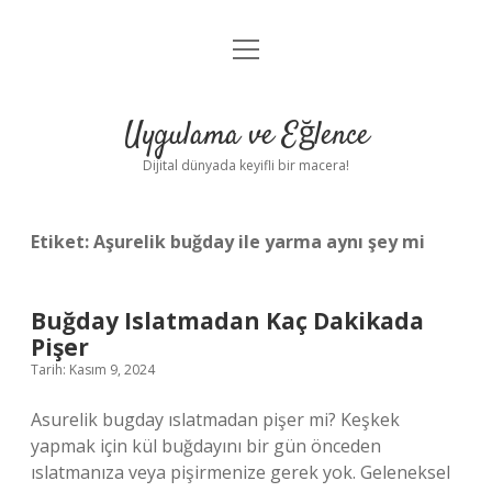
menüyü
Anasayfa
aç
Gizlilik Politikası
Uygulama ve Eğlence
Yasal Uyarı
Dijital dünyada keyifli bir macera!
Hakkımızda
Etiket:
Aşurelik buğday ile yarma aynı şey mi
Buğday Islatmadan Kaç Dakikada
Pişer
Tarih: Kasım 9, 2024
Asurelik bugday ıslatmadan pişer mi? Keşkek
yapmak için kül buğdayını bir gün önceden
ıslatmanıza veya pişirmenize gerek yok. Geleneksel