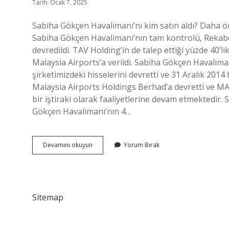
Tarih: Ocak 7, 2025
Sabiha Gökçen Havalimanı’nı kim satın aldı? Daha ön
Sabiha Gökçen Havalimanı’nın tam kontrolü, Rekabe
devredildi. TAV ​​Holding’in de talep ettiği yüzde 40’
Malaysia Airports’a verildi. Sabiha Gökçen Havalim
şirketimizdeki hisselerini devretti ve 31 Aralık 2014
Malaysia Airports Holdings Berhad’a devretti ve MA
bir iştiraki olarak faaliyetlerine devam etmektedir.
Gökçen Havalimanı’nın 4…
Sabiha
Devamını okuyun
Yorum Bırak
Gökçen
I
Kim
Aldı
Sitemap