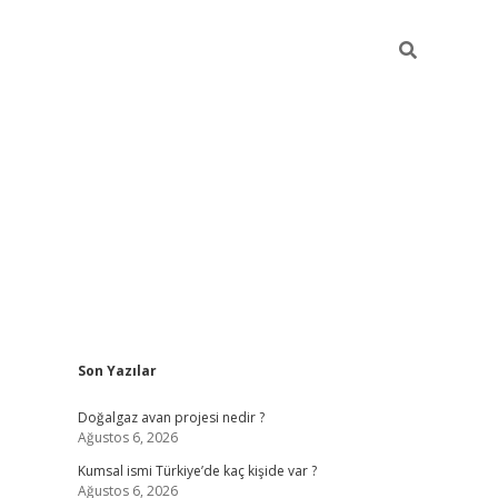
Sidebar
Son Yazılar
hiltonbet güncel
Doğalgaz avan projesi nedir ?
Ağustos 6, 2026
Kumsal ismi Türkiye’de kaç kişide var ?
Ağustos 6, 2026