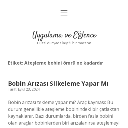
menüyü
Anasayfa
aç
Gizlilik Politikası
Uygulama ve Eğlence
Yasal Uyarı
Dijital dünyada keyifli bir macera!
Hakkımızda
Etiket:
Ateşleme bobini ömrü ne kadardır
Bobin Arızası Silkeleme Yapar Mı
Tarih: Eylül 23, 2024
Bobin arızası tekleme yapar mı? Araç kayması: Bu
durum genellikle ateşleme bobinindeki bir çatlaktan
kaynaklanır. Bazı durumlarda, birden fazla bobini
olan araçlar bobinlerden biri arızalanırsa ateşlemeyi