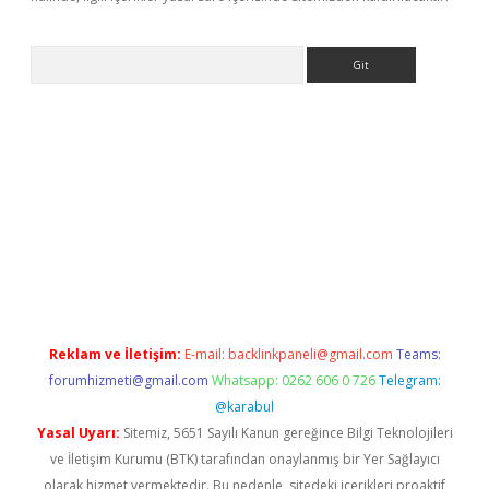
Arama
bet güncel
Reklam ve İletişim:
E-mail:
backlinkpaneli@gmail.com
Teams:
forumhizmeti@gmail.com
Whatsapp: 0262 606 0 726
Telegram:
@karabul
Yasal Uyarı:
Sitemiz, 5651 Sayılı Kanun gereğince Bilgi Teknolojileri
ve İletişim Kurumu (BTK) tarafından onaylanmış bir Yer Sağlayıcı
olarak hizmet vermektedir. Bu nedenle, sitedeki içerikleri proaktif