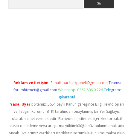
Arama
nbet güncel
Reklam ve İletişim:
E-mail:
backlinkpaneli@gmail.com
Teams:
forumhizmeti@gmail.com
Whatsapp: 0262 606 0 726
Telegram:
@karabul
Yasal Uyarı:
Sitemiz, 5651 Sayılı Kanun gereğince Bilgi Teknolojileri
ve İletişim Kurumu (BTK) tarafından onaylanmış bir Yer Sağlayıcı
olarak hizmet vermektedir. Bu nedenle, sitedeki içerikleri proaktif
olarak denetleme veya araştırma yükümlülüğümüz bulunmamaktadır.
Ancak, üyelerimiz yazdıkları içeriklerin sorumluluğunu taşımakta olup,