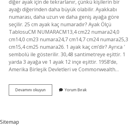
diğer ayak için de tekrarlanır, çünkü kişilerin bir
ayağı diğerinden daha büyük olabilir. Ayakkabı
numarası, daha uzun ve daha geniş ayağa göre
seçilir. 25 cm ayak kaç numaradır? Ayak Ölçü
TablosuCM NUMARACM13,4 cm22 numara24,0
cm14,0 cm23 numara24,7 cm14,7 cm24 numara25,3
cm15,4 cm25 numara26. 1 ayak kaç cm’dir? Ayrıca ′
sembolü ile gösterilir. 30,48 santimetreye eşittir. 1
yarda 3 ayağa ve 1 ayak 12 inçe eşittir. 1958’de,
Amerika Birleşik Devletleri ve Commonwealth…
Ayak
Devamını okuyun
Yorum Bırak
Nereden
Ölçülür
Sitemap