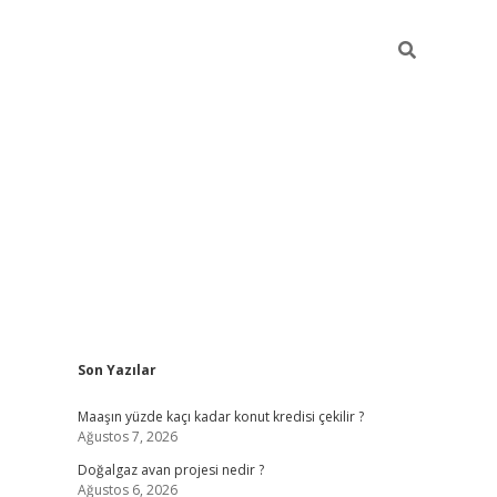
Sidebar
Son Yazılar
hiltonbet
Maaşın yüzde kaçı kadar konut kredisi çekilir ?
Ağustos 7, 2026
Doğalgaz avan projesi nedir ?
Ağustos 6, 2026