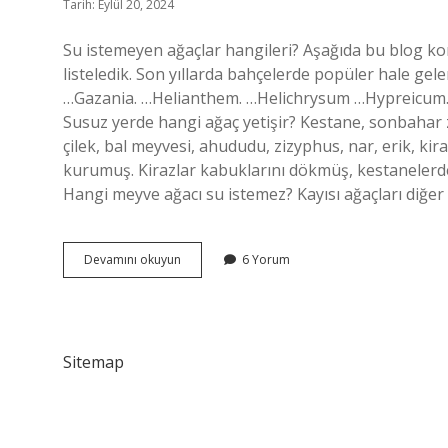
Tarih: Eylül 20, 2024
Su istemeyen ağaçlar hangileri? Aşağıda bu blog konu
listeledik. Son yıllarda bahçelerde popüler hale gel
…Gazania. …Helianthem. …Helichrysum …Hypreicum. 
Susuz yerde hangi ağaç yetişir? Kestane, sonbahar z
çilek, bal meyvesi, ahududu, zizyphus, nar, erik, kira
kurumuş. Kirazlar kabuklarını dökmüş, kestaneler
Hangi meyve ağacı su istemez? Kayısı ağaçları diğe
Hangi
Devamını okuyun
6 Yorum
Ağaç
Su
Istemez
Sitemap