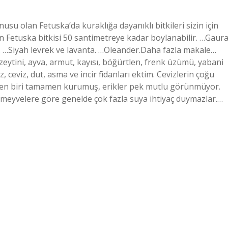
su olan Fetuska’da kuraklığa dayanıklı bitkileri sizin için
en Fetuska bitkisi 50 santimetreye kadar boylanabilir. …Gaura
…Siyah levrek ve lavanta. …Oleander.Daha fazla makale…
eytini, ayva, armut, kayısı, böğürtlen, frenk üzümü, yabani
z, ceviz, dut, asma ve incir fidanları ektim. Cevizlerin çoğu
den biri tamamen kurumuş, erikler pek mutlu görünmüyor.
r meyvelere göre genelde çok fazla suya ihtiyaç duymazlar.…