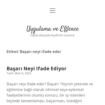
menüyü
Anasayfa
aç
Gizlilik Politikası
Uygulama ve Eğlence
Yasal Uyarı
Dijital dünyada keyifli bir macera!
Hakkımızda
Etiket:
Başarı neyi ifade eder
Başarı Neyi Ifade Ediyor
Tarih: Ekim 8, 2024
Başarı neyi ifade eder? Başarı: “Kişinin yetenek ve
eğitimine bağlı olarak zihinsel veya eylemsel
faaliyetlerinin olumlu sonucu, bir işi istenilen
biçimde tamamlaması, başarması, istediğini