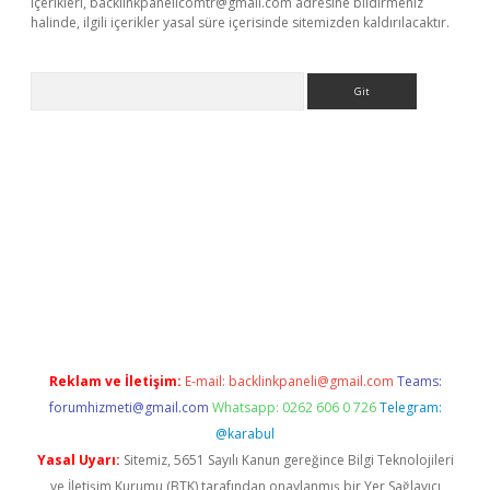
içerikleri,
backlinkpanelicomtr@gmail.com
adresine bildirmeniz
halinde, ilgili içerikler yasal süre içerisinde sitemizden kaldırılacaktır.
Arama
bet güncel
Reklam ve İletişim:
E-mail:
backlinkpaneli@gmail.com
Teams:
forumhizmeti@gmail.com
Whatsapp: 0262 606 0 726
Telegram:
@karabul
Yasal Uyarı:
Sitemiz, 5651 Sayılı Kanun gereğince Bilgi Teknolojileri
ve İletişim Kurumu (BTK) tarafından onaylanmış bir Yer Sağlayıcı