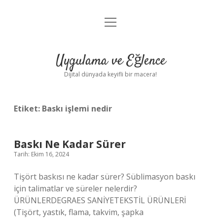
menüyü
Anasayfa
aç
Gizlilik Politikası
Uygulama ve Eğlence
Yasal Uyarı
Dijital dünyada keyifli bir macera!
Hakkımızda
Etiket:
Baskı işlemi nedir
Baskı Ne Kadar Sürer
Tarih: Ekim 16, 2024
Tişört baskısı ne kadar sürer? Süblimasyon baskı
için talimatlar ve süreler nelerdir?
ÜRÜNLERDEGRAES SANİYETEKSTİL ÜRÜNLERİ
(Tişört, yastık, flama, takvim, şapka