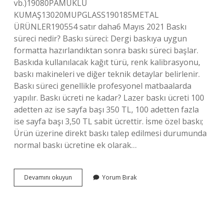
vb.)19080PAMUKLU
KUMAŞ13020MUPGLASS190185METAL
ÜRÜNLER190554 satır daha6 Mayıs 2021 Baskı
süreci nedir? Baskı süreci: Dergi baskıya uygun
formatta hazırlandıktan sonra baskı süreci başlar.
Baskıda kullanılacak kağıt türü, renk kalibrasyonu,
baskı makineleri ve diğer teknik detaylar belirlenir.
Baskı süreci genellikle profesyonel matbaalarda
yapılır. Baskı ücreti ne kadar? Lazer baskı ücreti 100
adetten az ise sayfa başı 350 TL, 100 adetten fazla
ise sayfa başı 3,50 TL sabit ücrettir. İsme özel baskı;
Ürün üzerine direkt baskı talep edilmesi durumunda
normal baskı ücretine ek olarak…
Baskı
Devamını okuyun
Yorum Bırak
Ne
Kadar
Sürer