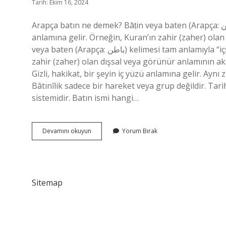
Tarih: Ekim 16, 2024
Arapça batın ne demek? Bāṭin veya baten (Arapça: باطن) kelimesi tam anlamıyla “içsel”, “içeride”, “gizli” vb.
anlamına gelir. Örneğin, Kuran’ın zahir (zaher) olan
veya baten (Arapça: باطن) kelimesi tam anlamıyla “içsel”, “içeride”, “gizli” vb. anlamına gelir. Örneğin, Kuran’ın
zahir (zaher) olan dışsal veya görünür anlamının aks
Gizli, hakikat, bir şeyin iç yüzü anlamına gelir. Aynı
Bâtınîlik sadece bir hareket veya grup değildir. Ta
sistemidir. Batın ismi hangi…
Batın
Devamını okuyun
Yorum Bırak
Ismi
Nereden
Gelmiştir
Sitemap