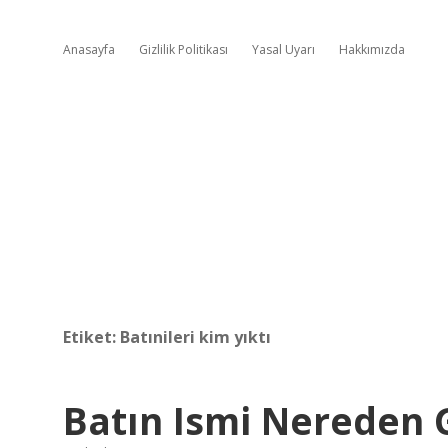
Anasayfa
Gizlilik Politikası
Yasal Uyarı
Hakkımızda
Etiket:
Batınileri kim yıktı
Batın Ismi Nereden 