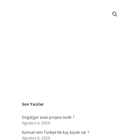
Sidebar
Son Yazılar
hiltonbet günce
Doğalgaz avan projesi nedir ?
Ağustos 6, 2026
Kumsal ismi Türkiye’de kaç kişide var ?
Ağustos 6, 2026