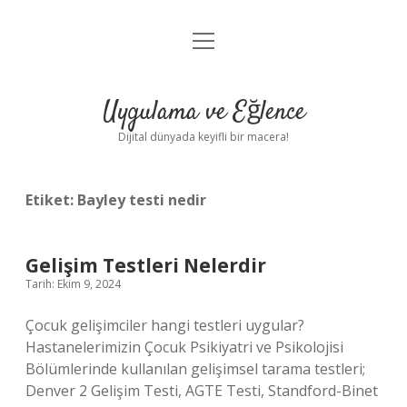
menüyü
Anasayfa
aç
Gizlilik Politikası
Uygulama ve Eğlence
Yasal Uyarı
Dijital dünyada keyifli bir macera!
Hakkımızda
Etiket:
Bayley testi nedir
Gelişim Testleri Nelerdir
Tarih: Ekim 9, 2024
Çocuk gelişimciler hangi testleri uygular?
Hastanelerimizin Çocuk Psikiyatri ve Psikolojisi
Bölümlerinde kullanılan gelişimsel tarama testleri;
Denver 2 Gelişim Testi, AGTE Testi, Standford-Binet