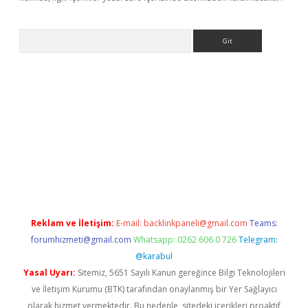
Arama
et güncel
Reklam ve İletişim:
E-mail:
backlinkpaneli@gmail.com
Teams:
forumhizmeti@gmail.com
Whatsapp: 0262 606 0 726
Telegram:
@karabul
Yasal Uyarı:
Sitemiz, 5651 Sayılı Kanun gereğince Bilgi Teknolojileri
ve İletişim Kurumu (BTK) tarafından onaylanmış bir Yer Sağlayıcı
olarak hizmet vermektedir. Bu nedenle, sitedeki içerikleri proaktif