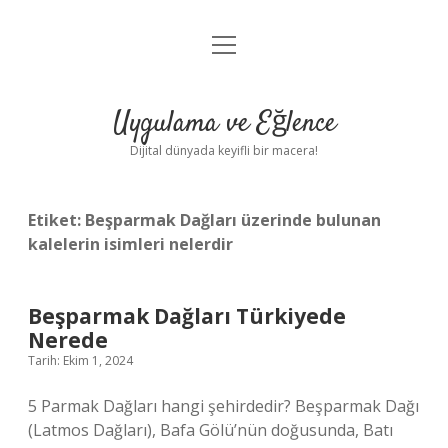
menüyü
Anasayfa
aç
Gizlilik Politikası
Uygulama ve Eğlence
Yasal Uyarı
Dijital dünyada keyifli bir macera!
Hakkımızda
Etiket:
Beşparmak Dağları üzerinde bulunan
kalelerin isimleri nelerdir
Beşparmak Dağları Türkiyede
Nerede
Tarih: Ekim 1, 2024
5 Parmak Dağları hangi şehirdedir? Beşparmak Dağı
(Latmos Dağları), Bafa Gölü’nün doğusunda, Batı