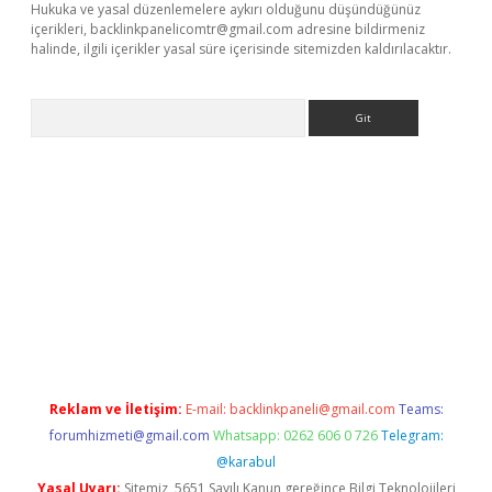
Hukuka ve yasal düzenlemelere aykırı olduğunu düşündüğünüz
içerikleri,
backlinkpanelicomtr@gmail.com
adresine bildirmeniz
halinde, ilgili içerikler yasal süre içerisinde sitemizden kaldırılacaktır.
Arama
bet güncel
Reklam ve İletişim:
E-mail:
backlinkpaneli@gmail.com
Teams:
forumhizmeti@gmail.com
Whatsapp: 0262 606 0 726
Telegram:
@karabul
Yasal Uyarı:
Sitemiz, 5651 Sayılı Kanun gereğince Bilgi Teknolojileri