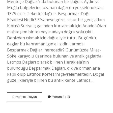
Menteşe Dağları’nda bulunan bir dağdır. Aydın ve
Muğla bölgelerine uzanan dağın en yüksek noktası
1375 m’lik Tekerlekdağ’dır. Beşparmak Dağı
Efsanesi Nedir? Efsaneye göre, cesur bir genç adam
Kıbrıs’ı Suriye işgalinden kurtarmak için Anadolu’dan
muhteşem bir tekneyle adaya doğru yola çıktı.
Denizden çıkmak için dağı eliyle tuttu. Bugünkü
dağlar bu kahramanlığın el izidir. Latmos
Beşparmak Dağları nerededir? Günümüzde Milas-
Söke karayolu üzerinde bulunan ve antik çağlarda
Latmos Dağları olarak bilinen Herakleia’nın
bulunduğu Beşparmak Dağları, dik ve ormanlarla
kaplı olup Latmos Körfezi’ni çevrelemektedir. Doğal
güzellikleriyle bilinen bu antik kente Latmos…
Beşparmak
Devamını okuyun
Yorum Bırak
Dağları
Türkiyede
Nerede