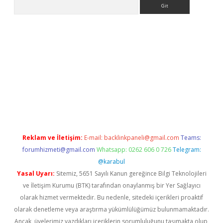
Arama
bet güncel
Reklam ve İletişim:
E-mail:
backlinkpaneli@gmail.com
Teams:
forumhizmeti@gmail.com
Whatsapp: 0262 606 0 726
Telegram:
@karabul
Yasal Uyarı:
Sitemiz, 5651 Sayılı Kanun gereğince Bilgi Teknolojileri
ve İletişim Kurumu (BTK) tarafından onaylanmış bir Yer Sağlayıcı
olarak hizmet vermektedir. Bu nedenle, sitedeki içerikleri proaktif
olarak denetleme veya araştırma yükümlülüğümüz bulunmamaktadır.
Ancak, üyelerimiz yazdıkları içeriklerin sorumluluğunu taşımakta olup,