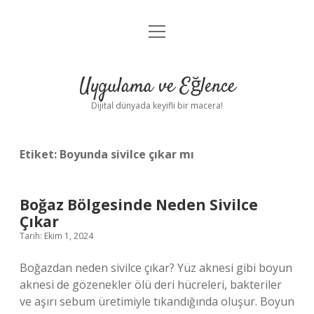
menüyü
Anasayfa
aç
Gizlilik Politikası
Uygulama ve Eğlence
Yasal Uyarı
Dijital dünyada keyifli bir macera!
Hakkımızda
Etiket:
Boyunda sivilce çıkar mı
Boğaz Bölgesinde Neden Sivilce
Çıkar
Tarih: Ekim 1, 2024
Boğazdan neden sivilce çıkar? Yüz aknesi gibi boyun
aknesi de gözenekler ölü deri hücreleri, bakteriler
ve aşırı sebum üretimiyle tıkandığında oluşur. Boyun