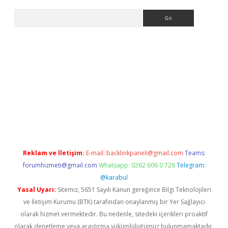
Arama
bet güncel
Reklam ve İletişim:
E-mail:
backlinkpaneli@gmail.com
Teams:
forumhizmeti@gmail.com
Whatsapp: 0262 606 0 726
Telegram:
@karabul
Yasal Uyarı:
Sitemiz, 5651 Sayılı Kanun gereğince Bilgi Teknolojileri
ve İletişim Kurumu (BTK) tarafından onaylanmış bir Yer Sağlayıcı
olarak hizmet vermektedir. Bu nedenle, sitedeki içerikleri proaktif
olarak denetleme veya araştırma yükümlülüğümüz bulunmamaktadır.