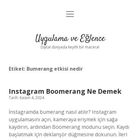
menüyü
Anasayfa
aç
Gizlilik Politikası
Uygulama ve Eğlence
Yasal Uyarı
Dijital dünyada keyifli bir macera!
Hakkımızda
Etiket:
Bumerang etkisi nedir
Instagram Boomerang Ne Demek
Tarih: Kasım 4, 2024
İnstagramda bumerang nasıl atılır? Instagram
uygulamasını açın, kameraya erişmek için sağa
kaydırın, ardından Boomerang modunu seçin. Kaydı
başlatmak için deklanşör düğmesine dokunun. İleri