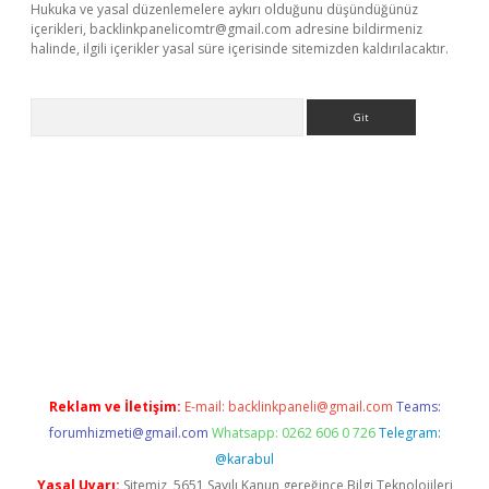
Hukuka ve yasal düzenlemelere aykırı olduğunu düşündüğünüz
içerikleri,
backlinkpanelicomtr@gmail.com
adresine bildirmeniz
halinde, ilgili içerikler yasal süre içerisinde sitemizden kaldırılacaktır.
Arama
et güncel
Reklam ve İletişim:
E-mail:
backlinkpaneli@gmail.com
Teams:
forumhizmeti@gmail.com
Whatsapp: 0262 606 0 726
Telegram:
@karabul
Yasal Uyarı:
Sitemiz, 5651 Sayılı Kanun gereğince Bilgi Teknolojileri