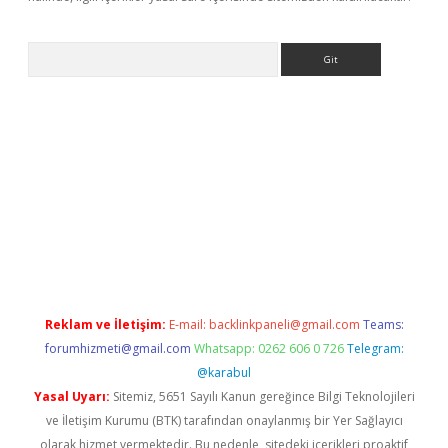
Arama
bet güncel
Reklam ve İletişim:
E-mail:
backlinkpaneli@gmail.com
Teams:
forumhizmeti@gmail.com
Whatsapp: 0262 606 0 726
Telegram:
@karabul
Yasal Uyarı:
Sitemiz, 5651 Sayılı Kanun gereğince Bilgi Teknolojileri
ve İletişim Kurumu (BTK) tarafından onaylanmış bir Yer Sağlayıcı
olarak hizmet vermektedir. Bu nedenle, sitedeki içerikleri proaktif