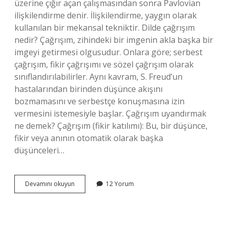
üzerine çığır açan çalışmasından sonra Pavlovian
ilişkilendirme denir. İlişkilendirme, yaygın olarak
kullanılan bir mekansal tekniktir. Dilde çağrışım
nedir? Çağrışım, zihindeki bir imgenin akla başka bir
imgeyi getirmesi olgusudur. Onlara göre; serbest
çağrışım, fikir çağrışımı ve sözel çağrışım olarak
sınıflandırılabilirler. Aynı kavram, S. Freud’un
hastalarından birinden düşünce akışını
bozmamasını ve serbestçe konuşmasına izin
vermesini istemesiyle başlar. Çağrışım uyandırmak
ne demek? Çağrışım (fikir katılımı): Bu, bir düşünce,
fikir veya anının otomatik olarak başka
düşünceleri…
Çağrışım
Devamını okuyun
12 Yorum
Nasıl
Yazılır