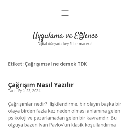
menüyü
Anasayfa
aç
Gizlilik Politikası
Uygulama ve Eğlence
Yasal Uyarı
Dijital dünyada keyifli bir macera!
Hakkımızda
Etiket:
Çağrışımsal ne demek TDK
Çağrışım Nasıl Yazılır
Tarih: Eylül 23, 2024
Çağrışımlar nedir? İlişkilendirme, bir olayın başka bir
olaya birden fazla kez neden olması anlamına gelen
psikoloji ve pazarlamadan gelen bir kavramdır. Bu
olguya bazen Ivan Pavlov’un klasik koşullandırma