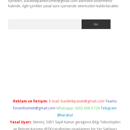
içerikleri,
backlinkpanelicomtr@gmail.com
adresine bildirmeniz
halinde, ilgili içerikler yasal süre içerisinde sitemizden kaldırılacaktır.
Arama
et güncel
Reklam ve İletişim:
E-mail:
backlinkpaneli@gmail.com
Teams:
forumhizmeti@gmail.com
Whatsapp: 0262 606 0 726
Telegram:
@karabul
Yasal Uyarı:
Sitemiz, 5651 Sayılı Kanun gereğince Bilgi Teknolojileri
ve İletişim Kurumu (BTK) tarafından onaylanmış bir Yer Sağlayıcı