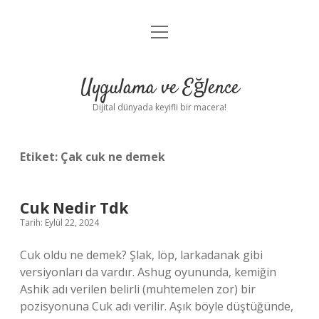
menüyü
Anasayfa
aç
Gizlilik Politikası
Uygulama ve Eğlence
Yasal Uyarı
Dijital dünyada keyifli bir macera!
Hakkımızda
Etiket:
Çak cuk ne demek
Cuk Nedir Tdk
Tarih: Eylül 22, 2024
Cuk oldu ne demek? Şlak, löp, larkadanak gibi
versiyonları da vardır. Ashug oyununda, kemiğin
Ashik adı verilen belirli (muhtemelen zor) bir
pozisyonuna Cuk adı verilir. Aşık böyle düştüğünde,