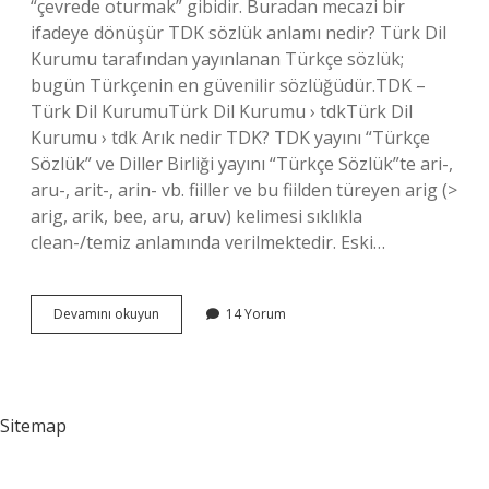
“çevrede oturmak” gibidir. Buradan mecazi bir
ifadeye dönüşür TDK sözlük anlamı nedir? Türk Dil
Kurumu tarafından yayınlanan Türkçe sözlük;
bugün Türkçenin en güvenilir sözlüğüdür.TDK –
Türk Dil KurumuTürk Dil Kurumu › tdkTürk Dil
Kurumu › tdk Arık nedir TDK? TDK yayını “Türkçe
Sözlük” ve Diller Birliği yayını “Türkçe Sözlük”te ari-,
aru-, arit-, arin- vb. fiiller ve bu fiilden türeyen arig (>
arig, arik, bee, aru, aruv) kelimesi sıklıkla
clean-/temiz anlamında verilmektedir. Eski…
Cuk
Devamını okuyun
14 Yorum
Nedir
Tdk
Sitemap