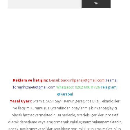
Arama
bet güncel
Reklam ve İletişim:
E-mail:
backlinkpaneli@gmail.com
Teams:
forumhizmeti@gmail.com
Whatsapp: 0262 606 0 726
Telegram:
@karabul
Yasal Uyarı:
Sitemiz, 5651 Sayılı Kanun gereğince Bilgi Teknolojileri
ve İletişim Kurumu (BTK) tarafından onaylanmış bir Yer Sağlayıcı
olarak hizmet vermektedir. Bu nedenle, sitedeki içerikleri proaktif
olarak denetleme veya araştırma yükümlülüğümüz bulunmamaktadır.
Ancak, üyelerimiz yazdıkları içeriklerin sorumluluğunu taşımakta olup,