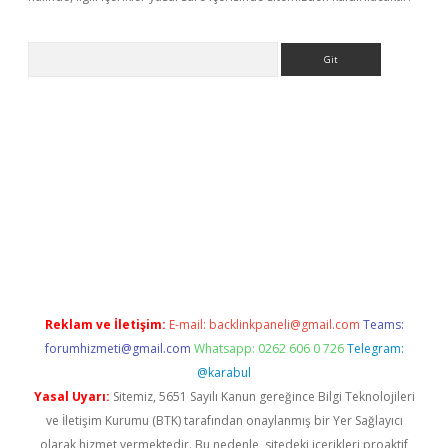
Arama
bet güncel
Reklam ve İletişim:
E-mail:
backlinkpaneli@gmail.com
Teams:
forumhizmeti@gmail.com
Whatsapp: 0262 606 0 726
Telegram:
@karabul
Yasal Uyarı:
Sitemiz, 5651 Sayılı Kanun gereğince Bilgi Teknolojileri
ve İletişim Kurumu (BTK) tarafından onaylanmış bir Yer Sağlayıcı
olarak hizmet vermektedir. Bu nedenle, sitedeki içerikleri proaktif