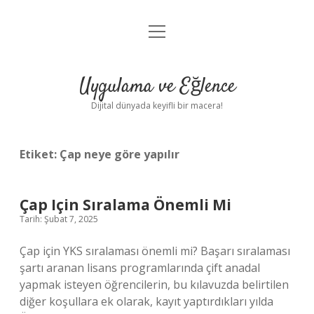
menüyü
Anasayfa
aç
Gizlilik Politikası
Uygulama ve Eğlence
Yasal Uyarı
Dijital dünyada keyifli bir macera!
Hakkımızda
Etiket:
Çap neye göre yapılır
Çap Için Sıralama Önemli Mi
Tarih: Şubat 7, 2025
Çap için YKS sıralaması önemli mi? Başarı sıralaması
şartı aranan lisans programlarında çift anadal
yapmak isteyen öğrencilerin, bu kılavuzda belirtilen
diğer koşullara ek olarak, kayıt yaptırdıkları yılda