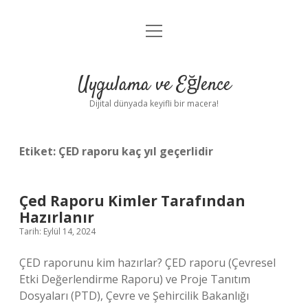
menüyü
Anasayfa
aç
Gizlilik Politikası
Uygulama ve Eğlence
Yasal Uyarı
Dijital dünyada keyifli bir macera!
Hakkımızda
Etiket:
ÇED raporu kaç yıl geçerlidir
Çed Raporu Kimler Tarafından
Hazırlanır
Tarih: Eylül 14, 2024
ÇED raporunu kim hazırlar? ÇED raporu (Çevresel
Etki Değerlendirme Raporu) ve Proje Tanıtım
Dosyaları (PTD), Çevre ve Şehircilik Bakanlığı