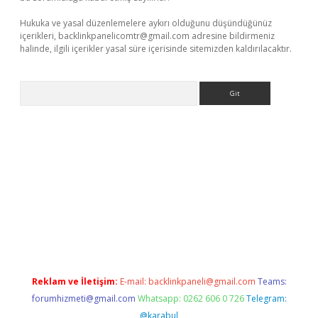
Hukuka ve yasal düzenlemelere aykırı olduğunu düşündüğünüz
içerikleri,
backlinkpanelicomtr@gmail.com
adresine bildirmeniz
halinde, ilgili içerikler yasal süre içerisinde sitemizden kaldırılacaktır.
Arama
et güncel
Reklam ve İletişim:
E-mail:
backlinkpaneli@gmail.com
Teams:
forumhizmeti@gmail.com
Whatsapp: 0262 606 0 726
Telegram:
@karabul