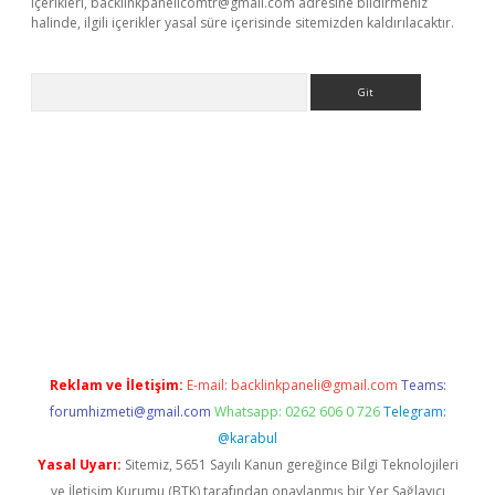
içerikleri,
backlinkpanelicomtr@gmail.com
adresine bildirmeniz
halinde, ilgili içerikler yasal süre içerisinde sitemizden kaldırılacaktır.
Arama
bet güncel
Reklam ve İletişim:
E-mail:
backlinkpaneli@gmail.com
Teams:
forumhizmeti@gmail.com
Whatsapp: 0262 606 0 726
Telegram:
@karabul
Yasal Uyarı:
Sitemiz, 5651 Sayılı Kanun gereğince Bilgi Teknolojileri
ve İletişim Kurumu (BTK) tarafından onaylanmış bir Yer Sağlayıcı