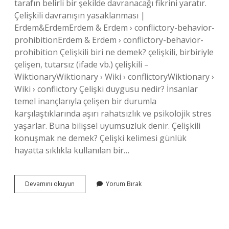
tarafın belirli bir şekilde davranacağı fikrini yaratır.
Çelişkili davranışın yasaklanması |
Erdem&ErdemErdem & Erdem › conflictory-behavior-
prohibitionErdem & Erdem › conflictory-behavior-
prohibition Çelişkili biri ne demek? çelişkili, birbiriyle
çelişen, tutarsız (ifade vb.) çelişkili –
WiktionaryWiktionary › Wiki › conflictoryWiktionary ›
Wiki › conflictory Çelişki duygusu nedir? İnsanlar
temel inançlarıyla çelişen bir durumla
karşılaştıklarında aşırı rahatsızlık ve psikolojik stres
yaşarlar. Buna bilişsel uyumsuzluk denir. Çelişkili
konuşmak ne demek? Çelişki kelimesi günlük
hayatta sıklıkla kullanılan bir…
Çelişki
Devamını okuyun
Yorum Bırak
Tavır
Ne
Demek