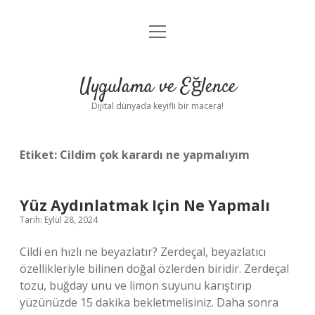
menüyü
Anasayfa
aç
Gizlilik Politikası
Uygulama ve Eğlence
Yasal Uyarı
Dijital dünyada keyifli bir macera!
Hakkımızda
Etiket:
Cildim çok karardı ne yapmalıyım
Yüz Aydınlatmak Için Ne Yapmalı
Tarih: Eylül 28, 2024
Cildi en hızlı ne beyazlatır? Zerdeçal, beyazlatıcı
özellikleriyle bilinen doğal özlerden biridir. Zerdeçal
tozu, buğday unu ve limon suyunu karıştırıp
yüzünüzde 15 dakika bekletmelisiniz. Daha sonra