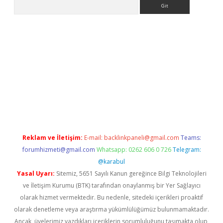
Arama
nbet güncel
Reklam ve İletişim:
E-mail:
backlinkpaneli@gmail.com
Teams:
forumhizmeti@gmail.com
Whatsapp: 0262 606 0 726
Telegram:
@karabul
Yasal Uyarı:
Sitemiz, 5651 Sayılı Kanun gereğince Bilgi Teknolojileri
ve İletişim Kurumu (BTK) tarafından onaylanmış bir Yer Sağlayıcı
olarak hizmet vermektedir. Bu nedenle, sitedeki içerikleri proaktif
olarak denetleme veya araştırma yükümlülüğümüz bulunmamaktadır.
Ancak, üyelerimiz yazdıkları içeriklerin sorumluluğunu taşımakta olup,