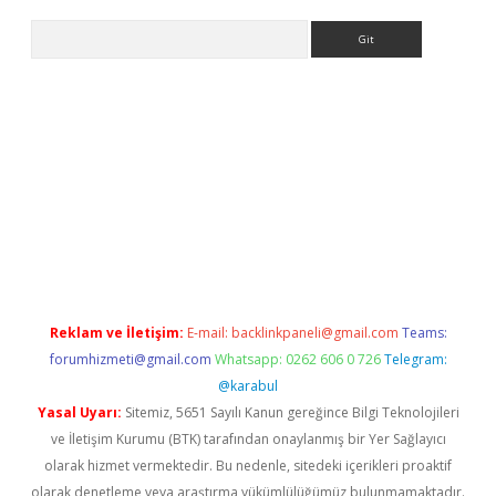
Arama
bet güncel
Reklam ve İletişim:
E-mail:
backlinkpaneli@gmail.com
Teams:
forumhizmeti@gmail.com
Whatsapp: 0262 606 0 726
Telegram:
@karabul
Yasal Uyarı:
Sitemiz, 5651 Sayılı Kanun gereğince Bilgi Teknolojileri
ve İletişim Kurumu (BTK) tarafından onaylanmış bir Yer Sağlayıcı
olarak hizmet vermektedir. Bu nedenle, sitedeki içerikleri proaktif
olarak denetleme veya araştırma yükümlülüğümüz bulunmamaktadır.