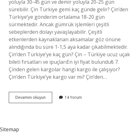
yoluyla 30-45 gün ve demir yoluyla 20-25 gün
sürebilir. Çin Türkiye gemi kaç günde gelir? Çin’den
Türkiye’ye gönderim ortalama 18-20 gün
sürmektedir. Ancak gümrük işlemleri çeşitli
sebeplerden dolayı yavaşlayabilir. Çeşitli
etkenlerden kaynaklanan aksamalar göz önüne
alındığında bu süre 1-1,5 aya kadar çıkabilmektedir.
Çin’den Türkiye’ye kaç gün? Çin – Türkiye ucuz uçak
bileti fırsatları ve ipuçlarıEn iyi fiyat bulundu₺ 7.
Çinden gelen kargolar hangi kargo ile çalışıyor?
Çin’den Türkiye’ye kargo var mı? Çin’den…
Çinden
Devamını okuyun
14 Yorum
Türkiyeye
Kaç
Günde
Gelir
Sitemap