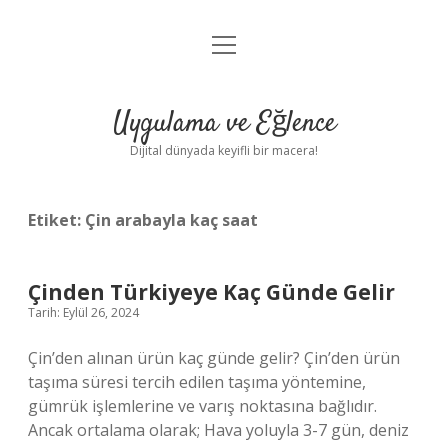
menüyü
Anasayfa
aç
Gizlilik Politikası
Uygulama ve Eğlence
Yasal Uyarı
Dijital dünyada keyifli bir macera!
Hakkımızda
Etiket:
Çin arabayla kaç saat
Çinden Türkiyeye Kaç Günde Gelir
Tarih: Eylül 26, 2024
Çin’den alınan ürün kaç günde gelir? Çin’den ürün
taşıma süresi tercih edilen taşıma yöntemine,
gümrük işlemlerine ve varış noktasına bağlıdır.
Ancak ortalama olarak; Hava yoluyla 3-7 gün, deniz