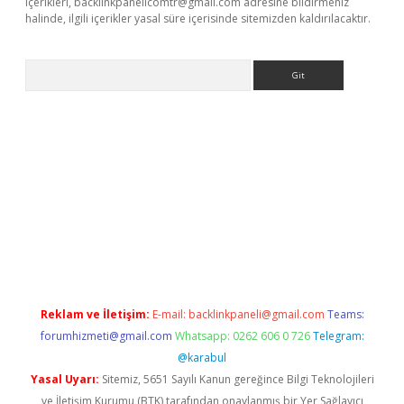
içerikleri,
backlinkpanelicomtr@gmail.com
adresine bildirmeniz
halinde, ilgili içerikler yasal süre içerisinde sitemizden kaldırılacaktır.
Arama
bet güncel
Reklam ve İletişim:
E-mail:
backlinkpaneli@gmail.com
Teams:
forumhizmeti@gmail.com
Whatsapp: 0262 606 0 726
Telegram:
@karabul
Yasal Uyarı:
Sitemiz, 5651 Sayılı Kanun gereğince Bilgi Teknolojileri
ve İletişim Kurumu (BTK) tarafından onaylanmış bir Yer Sağlayıcı