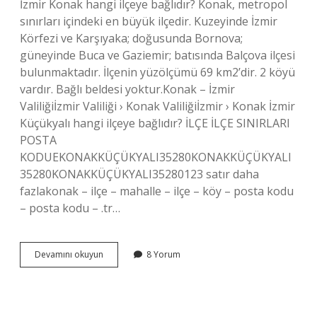
İzmir Konak hangi ilçeye bağlıdır? Konak, metropol
sınırları içindeki en büyük ilçedir. Kuzeyinde İzmir
Körfezi ve Karşıyaka; doğusunda Bornova;
güneyinde Buca ve Gaziemir; batısında Balçova ilçesi
bulunmaktadır. İlçenin yüzölçümü 69 km2’dir. 2 köyü
vardır. Bağlı beldesi yoktur.Konak – İzmir
Valiliğiİzmir Valiliği › Konak Valiliğiİzmir › Konak İzmir
Küçükyalı hangi ilçeye bağlıdır? İLÇE İLÇE SINIRLARI
POSTA
KODUEKONAKKÜÇÜKYALI35280KONAKKÜÇÜKYALI
35280KONAKKÜÇÜKYALI35280123 satır daha
fazlakonak – ilçe – mahalle – ilçe – köy – posta kodu
– posta kodu – .tr…
İZmir
Devamını okuyun
8 Yorum
Çınarlı
Hangi
Ilçeye
Bağlıdır