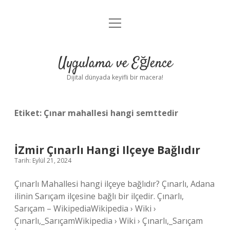
menüyü
Anasayfa
aç
Gizlilik Politikası
Uygulama ve Eğlence
Yasal Uyarı
Dijital dünyada keyifli bir macera!
Hakkımızda
Etiket:
Çınar mahallesi hangi semttedir
İZmir Çınarlı Hangi Ilçeye Bağlıdır
Tarih: Eylül 21, 2024
Çınarlı Mahallesi hangi ilçeye bağlıdır? Çınarlı, Adana
ilinin Sarıçam ilçesine bağlı bir ilçedir. Çınarlı,
Sarıçam – WikipediaWikipedia › Wiki ›
Çınarlı,_SarıçamWikipedia › Wiki › Çınarlı,_Sarıçam