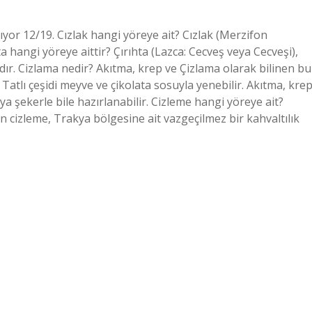
yor 12/19. Cızlak hangi yöreye ait? Cızlak (Merzifon
ta hangi yöreye aittir? Çırıhta (Lazca: Cecveş veya Cecveşi),
dır. Cizlama nedir? Akıtma, krep ve Çizlama olarak bilinen bu
 Tatlı çeşidi meyve ve çikolata sosuyla yenebilir. Akıtma, kre
ya şekerle bile hazırlanabilir. Cizleme hangi yöreye ait?
en cizleme, Trakya bölgesine ait vazgeçilmez bir kahvaltılık