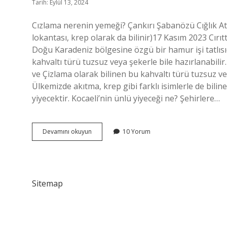
Tarih: Eylül 13, 2024
Cızlama nerenin yemeği? Çankırı Şabanözü Cığlık Atı
lokantası, krep olarak da bilinir)17 Kasım 2023 Cırıt
Doğu Karadeniz bölgesine özgü bir hamur işi tatlısı
kahvaltı türü tuzsuz veya şekerle bile hazırlanabilir.
ve Çizlama olarak bilinen bu kahvaltı türü tuzsuz ve
Ülkemizde akıtma, krep gibi farklı isimlerle de bilin
yiyecektir. Kocaeli’nin ünlü yiyeceği ne? Şehirlere…
Cızlama
Devamını okuyun
10 Yorum
Hangi
Yöreye
Ait
Sitemap