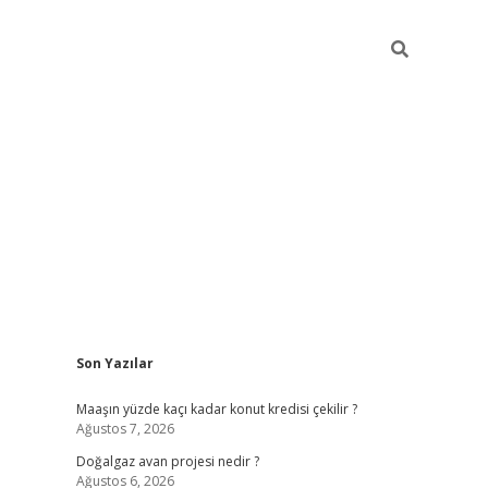
Sidebar
Son Yazılar
hiltonbet günce
Maaşın yüzde kaçı kadar konut kredisi çekilir ?
Ağustos 7, 2026
Doğalgaz avan projesi nedir ?
Ağustos 6, 2026