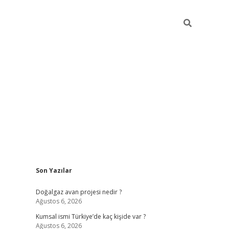
Sidebar
Son Yazılar
hiltonbet günc
Doğalgaz avan projesi nedir ?
Ağustos 6, 2026
Kumsal ismi Türkiye’de kaç kişide var ?
Ağustos 6, 2026