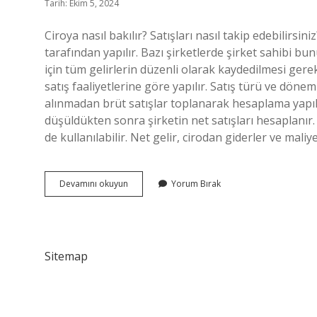
Tarih: Ekim 5, 2024
Ciroya nasıl bakılır? Satışları nasıl takip edebilirs
tarafından yapılır. Bazı şirketlerde şirket sahibi bu
için tüm gelirlerin düzenli olarak kaydedilmesi ger
satış faaliyetlerine göre yapılır. Satış türü ve dönem
alınmadan brüt satışlar toplanarak hesaplama yapılır.
düşüldükten sonra şirketin net satışları hesaplanır.
de kullanılabilir. Net gelir, cirodan giderler ve mali
Ciro
Devamını okuyun
Yorum Bırak
Hesaplama
Nasıl
Yapılır
Sitemap