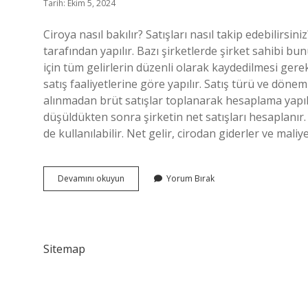
Tarih: Ekim 5, 2024
Ciroya nasıl bakılır? Satışları nasıl takip edebilirs
tarafından yapılır. Bazı şirketlerde şirket sahibi bu
için tüm gelirlerin düzenli olarak kaydedilmesi ger
satış faaliyetlerine göre yapılır. Satış türü ve dönem
alınmadan brüt satışlar toplanarak hesaplama yapılır.
düşüldükten sonra şirketin net satışları hesaplanır.
de kullanılabilir. Net gelir, cirodan giderler ve mali
Ciro
Devamını okuyun
Yorum Bırak
Hesaplama
Nasıl
Yapılır
Sitemap