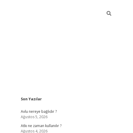
Sidebar
Son Yazılar
hiltonbet günce
Avlu nereye bağlıdır ?
Ağustos 5, 2026
Atkı ne zaman kullanılır ?
Ağustos 4, 2026