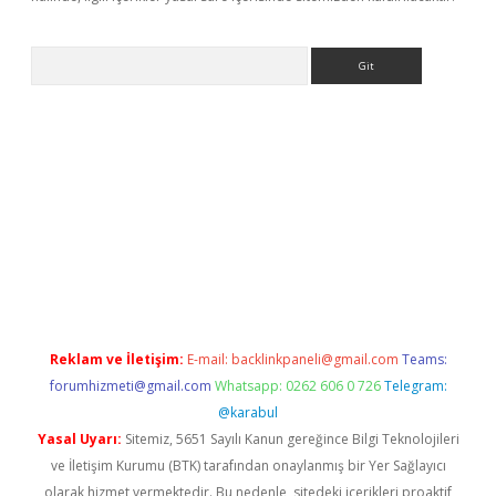
Arama
bet güncel
Reklam ve İletişim:
E-mail:
backlinkpaneli@gmail.com
Teams:
forumhizmeti@gmail.com
Whatsapp: 0262 606 0 726
Telegram:
@karabul
Yasal Uyarı:
Sitemiz, 5651 Sayılı Kanun gereğince Bilgi Teknolojileri
ve İletişim Kurumu (BTK) tarafından onaylanmış bir Yer Sağlayıcı
olarak hizmet vermektedir. Bu nedenle, sitedeki içerikleri proaktif