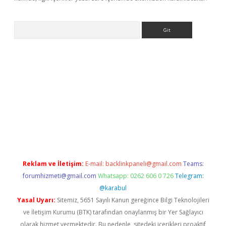
Arama
nbet güncel
Reklam ve İletişim:
E-mail:
backlinkpaneli@gmail.com
Teams:
forumhizmeti@gmail.com
Whatsapp: 0262 606 0 726
Telegram:
@karabul
Yasal Uyarı:
Sitemiz, 5651 Sayılı Kanun gereğince Bilgi Teknolojileri
ve İletişim Kurumu (BTK) tarafından onaylanmış bir Yer Sağlayıcı
olarak hizmet vermektedir. Bu nedenle, sitedeki içerikleri proaktif