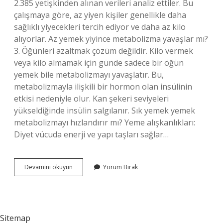
2.385 yetişkinden alınan verileri analiz ettiler. Bu
çalışmaya göre, az yiyen kişiler genellikle daha
sağlıklı yiyecekleri tercih ediyor ve daha az kilo
alıyorlar. Az yemek yiyince metabolizma yavaşlar mı?
3. Öğünleri azaltmak çözüm değildir. Kilo vermek
veya kilo almamak için günde sadece bir öğün
yemek bile metabolizmayı yavaşlatır. Bu,
metabolizmayla ilişkili bir hormon olan insülinin
etkisi nedeniyle olur. Kan şekeri seviyeleri
yükseldiğinde insülin salgılanır. Sık yemek yemek
metabolizmayı hızlandırır mı? Yeme alışkanlıkları:
Diyet vücuda enerji ve yapı taşları sağlar…
Az
Devamını okuyun
Yorum Bırak
Ve
Sık
Yemek
Metabolizmayı
Hızlandırır
Sitemap
Mı