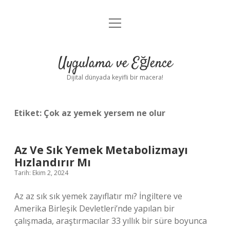
menüyü
Anasayfa
aç
Gizlilik Politikası
Uygulama ve Eğlence
Yasal Uyarı
Dijital dünyada keyifli bir macera!
Hakkımızda
Etiket:
Çok az yemek yersem ne olur
Az Ve Sık Yemek Metabolizmayı
Hızlandırır Mı
Tarih: Ekim 2, 2024
Az az sık sık yemek zayıflatır mı? İngiltere ve
Amerika Birleşik Devletleri’nde yapılan bir
çalışmada, araştırmacılar 33 yıllık bir süre boyunca