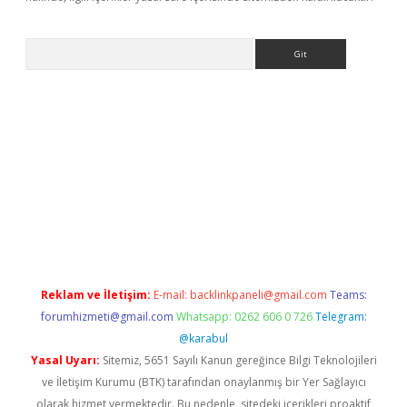
Arama
bet güncel
Reklam ve İletişim:
E-mail:
backlinkpaneli@gmail.com
Teams:
forumhizmeti@gmail.com
Whatsapp: 0262 606 0 726
Telegram:
@karabul
Yasal Uyarı:
Sitemiz, 5651 Sayılı Kanun gereğince Bilgi Teknolojileri
ve İletişim Kurumu (BTK) tarafından onaylanmış bir Yer Sağlayıcı
olarak hizmet vermektedir. Bu nedenle, sitedeki içerikleri proaktif