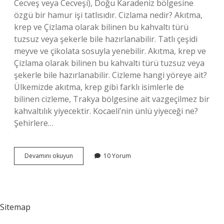
Cecveş veya Cecveşi), Doğu Karadeniz bölgesine
özgü bir hamur işi tatlısıdır. Cizlama nedir? Akıtma,
krep ve Çizlama olarak bilinen bu kahvaltı türü
tuzsuz veya şekerle bile hazırlanabilir. Tatlı çeşidi
meyve ve çikolata sosuyla yenebilir. Akıtma, krep ve
Çizlama olarak bilinen bu kahvaltı türü tuzsuz veya
şekerle bile hazırlanabilir. Cizleme hangi yöreye ait?
Ülkemizde akıtma, krep gibi farklı isimlerle de
bilinen cizleme, Trakya bölgesine ait vazgeçilmez bir
kahvaltılık yiyecektir. Kocaeli’nin ünlü yiyeceği ne?
Şehirlere…
Cızlama
Devamını okuyun
10 Yorum
Hangi
Yöreye
Ait
Sitemap