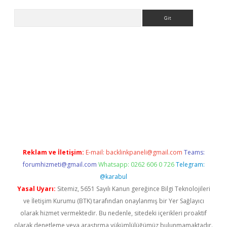
Arama
bet güncel
Reklam ve İletişim:
E-mail:
backlinkpaneli@gmail.com
Teams:
forumhizmeti@gmail.com
Whatsapp: 0262 606 0 726
Telegram:
@karabul
Yasal Uyarı:
Sitemiz, 5651 Sayılı Kanun gereğince Bilgi Teknolojileri
ve İletişim Kurumu (BTK) tarafından onaylanmış bir Yer Sağlayıcı
olarak hizmet vermektedir. Bu nedenle, sitedeki içerikleri proaktif
olarak denetleme veya araştırma yükümlülüğümüz bulunmamaktadır.