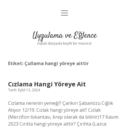
menüyü
Anasayfa
aç
Gizlilik Politikası
Uygulama ve Eğlence
Yasal Uyarı
Dijital dünyada keyifli bir macera!
Hakkımızda
Etiket:
Çullama hangi yöreye aittir
Cızlama Hangi Yöreye Ait
Tarih: Eylül 13, 2024
Cızlama nerenin yemeği? Çankırı Şabanözü Cığlık
Atıyor 12/19. Cızlak hangi yöreye ait? Cızlak
(Merzifon lokantası, krep olarak da bilinir)17 Kasım
2023 Cırıtta hangi yöreye aittir? Çırıhta (Lazca: