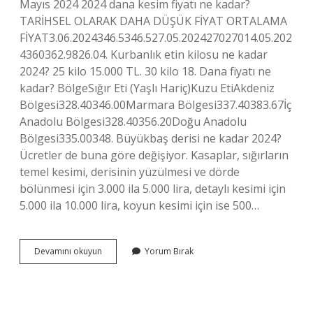
Mayıs 2024 2024 dana kesim fiyatı ne kadar?
TARİHSEL OLARAK DAHA DÜŞÜK FİYAT ORTALAMA
FİYAT3.06.2024346.5346.527.05.202427027014.05.202
4360362.9826.04. Kurbanlık etin kilosu ne kadar
2024? 25 kilo 15.000 TL. 30 kilo 18. Dana fiyatı ne
kadar? BölgeSığır Eti (Yaşlı Hariç)Kuzu EtiAkdeniz
Bölgesi328.40346.00Marmara Bölgesi337.40383.67İç
Anadolu Bölgesi328.40356.20Doğu Anadolu
Bölgesi335.00348. Büyükbaş derisi ne kadar 2024?
Ücretler de buna göre değişiyor. Kasaplar, sığırların
temel kesimi, derisinin yüzülmesi ve dörde
bölünmesi için 3.000 ila 5.000 lira, detaylı kesimi için
5.000 ila 10.000 lira, koyun kesimi için ise 500…
2024
Devamını okuyun
Yorum Bırak
Dana
Fiyatı
Ne
Kadar