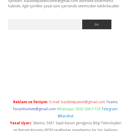
içerikleri,
backlinkpanelicomtr@gmail.com
adresine bildirmeniz
halinde, ilgili içerikler yasal süre içerisinde sitemizden kaldırılacaktır.
Arama
bet güncel
Reklam ve İletişim:
E-mail:
backlinkpaneli@gmail.com
Teams:
forumhizmeti@gmail.com
Whatsapp: 0262 606 0 726
Telegram:
@karabul
Yasal Uyarı:
Sitemiz, 5651 Sayılı Kanun gereğince Bilgi Teknolojileri
ve İletişim Kurumu (BTK) tarafından onaylanmış bir Yer Sağlayıcı