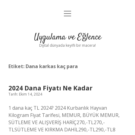
menüyü
Anasayfa
aç
Gizlilik Politikası
Uygulama ve Eğlence
Yasal Uyarı
Dijital dünyada keyifli bir macera!
Hakkımızda
Etiket:
Dana karkas kaç para
2024 Dana Fiyatı Ne Kadar
Tarih: Ekim 14, 2024
1 dana kaç TL 2024? 2024 Kurbanlık Hayvan
Kilogram Fiyat Tarifesi, MEMUR, BÜYÜK MEMUR,
SÜTLEME VE ALIŞVERİŞ HARİÇ270,-TL270,-
TLSÜTLEME VE KIRKMA DAHİL290,-TL290,-TL8