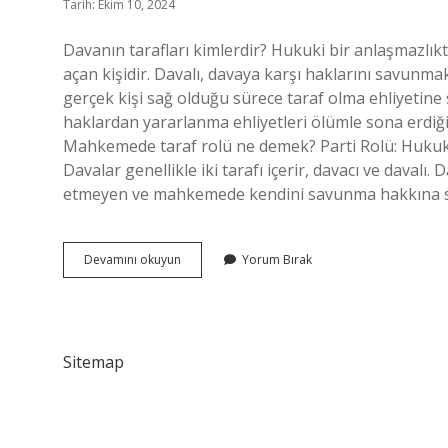
Tarih: Ekim 10, 2024
Davanın tarafları kimlerdir? Hukuki bir anlaşmazlıkt
açan kişidir. Davalı, davaya karşı haklarını savunmak
gerçek kişi sağ olduğu sürece taraf olma ehliyetine sa
haklardan yararlanma ehliyetleri ölümle sona erdiğin
Mahkemede taraf rolü ne demek? Parti Rolü: Hukuk si
Davalar genellikle iki tarafı içerir, davacı ve davalı.
etmeyen ve mahkemede kendini savunma hakkına sah
Davada
Devamını okuyun
Yorum Bırak
Taraf
Sıfatını
Kimler
Taşır
Sitemap