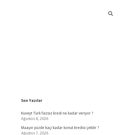
Sidebar
Son Yazılar
hiltonbet günce
Kuveyt Türk faizsiz kredi ne kadar veriyor ?
Ağustos 8, 2026
Maaşın yüzde kaçı kadar konut kredisi çekilir ?
Ağustos 7, 2026